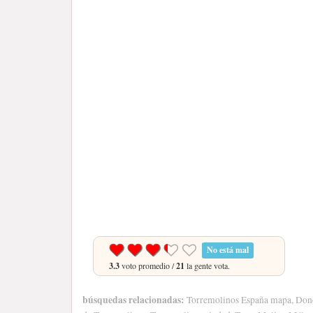
No está mal
3.3
voto promedio /
21
la gente vota.
búsquedas relacionadas:
Torremolinos España mapa, Dond