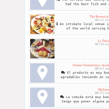
had the best fish and 
The Botanica
431 me
An intimate local venue i
of the world serving 
La Taho
586 me
Granier Torremolinos Ayunt
841 me
El producto es muy bue
agradables teniendo en c
MgJam
942 me
La comida está muy bue
tengo que poner alguna p