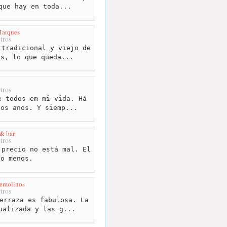
que hay en toda...
Marques
tros
tradicional y viejo de
os, lo que queda...
tros
 todos em mi vida. Há
hos anos. Y siemp...
& bar
tros
precio no está mal. El
 o menos.
remolinos
tros
erraza es fabulosa. La
ualizada y las g...