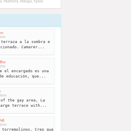
a, Marbella, Málaga, Spain
oro
ros
terraza a la sombra e
icionado. Camarer...
 Bar
ros
e el encargado es una
de educación, que...
o
tros
of the gay area, La
Large terrace with...
BAR
tros
 torremolinos. Creo que