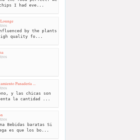
chips I had eve...
l Lounge
tros
nfluenced by the plants
high quality fo...
na
tros
amiento Panadería ...
tros
no, y las chicas son
uenta la cantidad ...
on
tros
na Bebidas baratas Si
ega es que los bo...