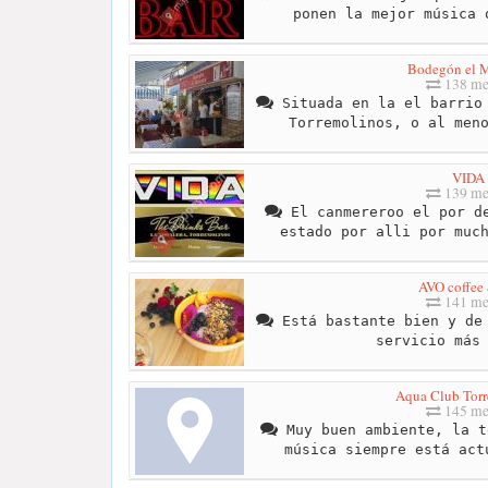
ponen la mejor música 
Bodegón el 
138 me
Situada en la el barrio 
Torremolinos, o al men
VIDA
139 me
El canmereroo el por de
estado por alli por muc
AVO coffee 
141 me
Está bastante bien y de 
servicio más
Aqua Club Tor
145 me
Muy buen ambiente, la t
música siempre está act