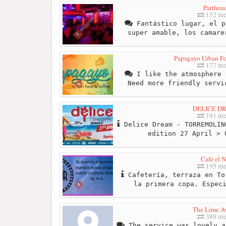
Parthen
152 me
Fantástico lugar, el p
super amable, los camare
Papagayo Urban F
177 me
I like the atmosphere 
Need more friendly servi
DELICE D
191 me
Delice Dream - TORREMOLIN
edition 27 April > 
Café el N
195 me
Cafetería, terraza en To
la primera copa. Espec
The Lime A
389 me
The service was lovely a