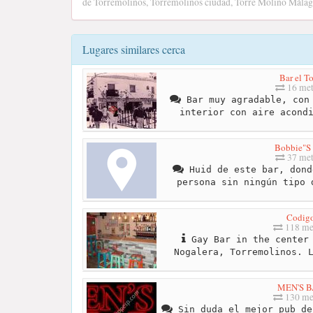
de Torremolinos, Torremolinos ciudad, Torre Molino Málag
Lugares similares cerca
Bar el T
16 met
Bar muy agradable, con 
interior con aire acond
Bobbie"S
37 met
Huid de este bar, dond
persona sin ningún tipo 
Codig
118 me
Gay Bar in the center 
Nogalera, Torremolinos. 
MEN'S 
130 me
Sin duda el mejor pub de