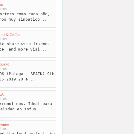
on
tros
ortero como cada año,
ros muy simpático...
ood & Coffee
tros
to share with friend.
ce, and more visi...
REAM
tros
OS (Malaga - SPAIN) 9th
05 2019 20 e...
.A.
tros
rremolinos. Ideal para
ialidad en infus...
venue
tros
nd the food perfect. We