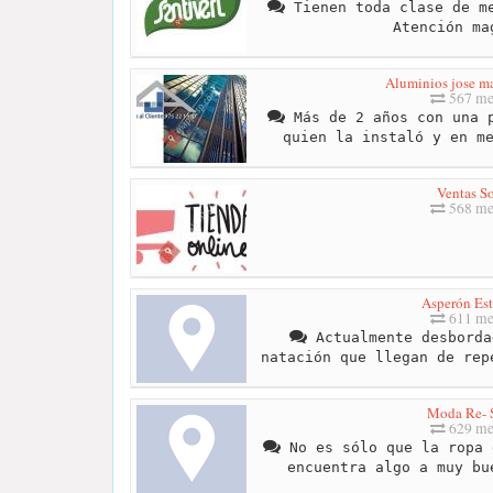
Tienen toda clase de me
Atención ma
Aluminios jose ma
567 me
Más de 2 años con una p
quien la instaló y en m
Ventas So
568 me
Asperón Est
611 me
Actualmente desborda
natación que llegan de rep
Moda Re- 
629 me
No es sólo que la ropa 
encuentra algo a muy bu