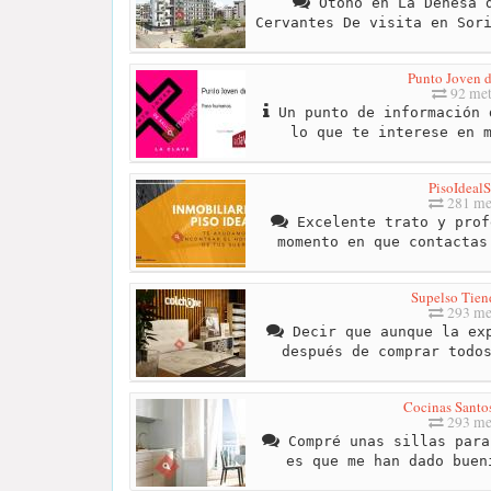
Otoño en La Dehesa d
Cervantes De visita en Sor
Punto Joven d
92 met
Un punto de información 
lo que te interese en 
PisoIdealS
281 me
Excelente trato y prof
momento en que contactas
Supelso Tien
293 me
Decir que aunque la exp
después de comprar todo
Cocinas Sant
293 me
Compré unas sillas para
es que me han dado buen