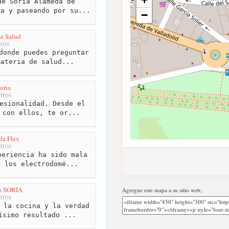
e Soria Alameda de
ia y paseando por su...
−
e Salud
ros
donde puedes preguntar
materia de salud...
oria
tros
esionalidad. Desde el
 con ellos, te or...
da Flex
tros
eriencia ha sido mala
s los electrodomé...
os SORIA
Agregue este mapa a su sitio web;
tros
 la cocina y la verdad
ísimo resultado ...