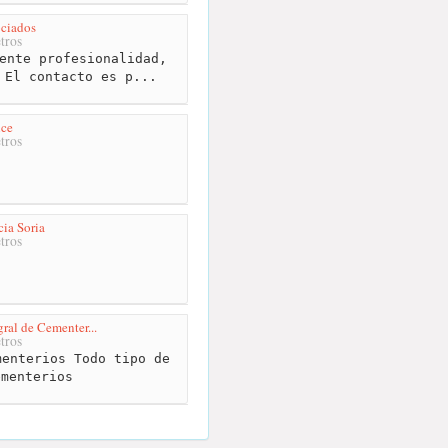
ciados
tros
ente profesionalidad,
 El contacto es p...
lce
tros
ia Soria
tros
gral de Cementer...
tros
enterios Todo tipo de
ementerios