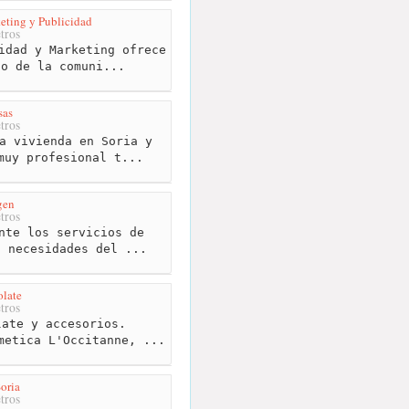
ting y Publicidad
tros
idad y Marketing ofrece
to de la comuni...
sas
tros
a vivienda en Soria y
muy profesional t...
gen
tros
nte los servicios de
s necesidades del ...
late
tros
ate y accesorios.
metica L'Occitanne, ...
Soria
tros