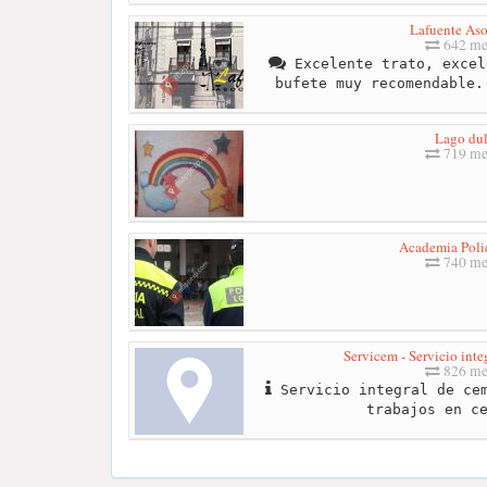
Lafuente Aso
642 me
Excelente trato, excel
bufete muy recomendable.
Lago du
719 me
Academia Polic
740 me
Servicem - Servicio inte
826 me
Servicio integral de cem
trabajos en c