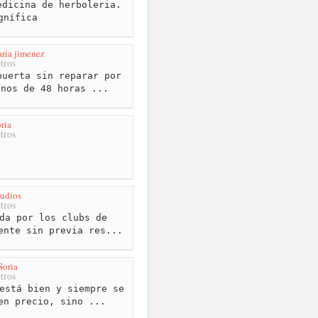
dicina de herboleria.
gnífica
ria jimenez
tros
uerta sin reparar por
enos de 48 horas ...
ria
tros
udios
tros
da por los clubs de
ente sin previa res...
Soria
tros
está bien y siempre se
en precio, sino ...