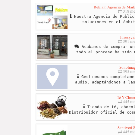
Reklam Agencia de Marke
318 me
Nuestra Agencia de Public
soluciones en el ámbi
Pisosyca
391 me
Acabamos de comprar un
todo el proceso ha sido 
Sonoima
395 me
Gestionamos completame
audio, adaptándonos a la
Té Y Choco
445 me
Tienda de té, chocol
Distribuidor oficial de cos
Santiveri 
445 me