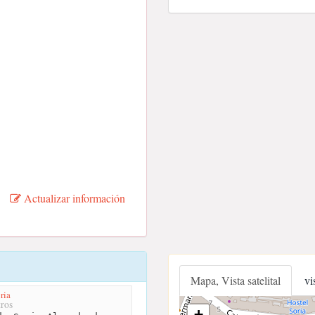
Actualizar información
Mapa, Vista satelital
vi
ria
ros
+