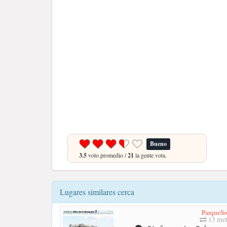
Bueno
3.5
voto promedio /
21
la gente vota.
Lugares similares cerca
ParqueSo
13 met