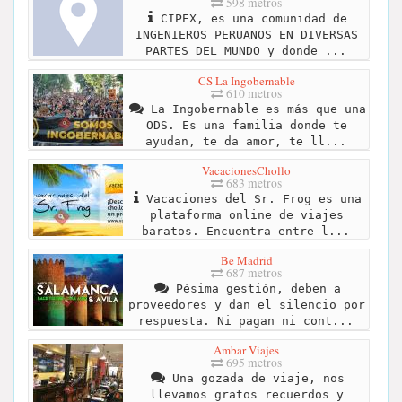
598 metros
CIPEX, es una comunidad de
INGENIEROS PERUANOS EN DIVERSAS
PARTES DEL MUNDO y donde ...
CS La Ingobernable
610 metros
La Ingobernable es más que una
ODS. Es una familia donde te
ayudan, te da amor, te ll...
VacacionesChollo
683 metros
Vacaciones del Sr. Frog es una
plataforma online de viajes
baratos. Encuentra entre l...
Be Madrid
687 metros
Pésima gestión, deben a
proveedores y dan el silencio por
respuesta. Ni pagan ni cont...
Ambar Viajes
695 metros
Una gozada de viaje, nos
llevamos gratos recuerdos y