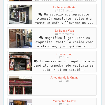
La Independiente
868 metros
Un espacio muy agradable.
Atención excelente. Volveré a
tomar un café y llevarme un ...
La Buena Vida
902 metros
Magnífico lugar. Todo es
exquisito, tanto la comida como
la atención, y ni qué decir ...
Cinemaspop
1 km
Si necesitas un regalo para un
cinéfilo empedernido visítala sin
duda! Y si no tambié...
Arteguias de la Grama
1 km
Videoclub De Paz
1 km