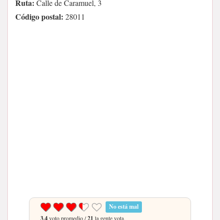
Ruta:
Calle de Caramuel, 3
Código postal:
28011
No está mal
3.4
voto promedio /
21
la gente vota.