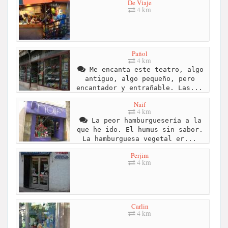
De Viaje
4 km
Pañol
4 km
Me encanta este teatro, algo
antiguo, algo pequeño, pero
encantador y entrañable. Las...
Naif
4 km
La peor hamburguesería a la
que he ido. El humus sin sabor.
La hamburguesa vegetal er...
Perjim
4 km
Carlin
4 km