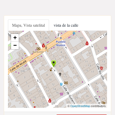
Mapa, Vista satelital
vista de la calle
+
−
©
OpenStreetMap
contributors