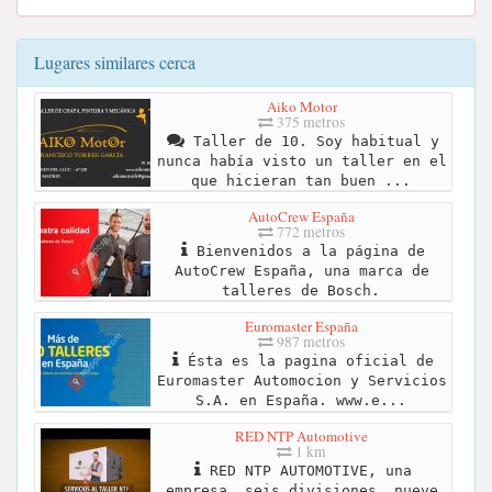
Lugares similares cerca
Aiko Motor
375 metros
Taller de 10. Soy habitual y
nunca había visto un taller en el
que hicieran tan buen ...
AutoCrew España
772 metros
Bienvenidos a la página de
AutoCrew España, una marca de
talleres de Bosch.
Euromaster España
987 metros
Ésta es la pagina oficial de
Euromaster Automocion y Servicios
S.A. en España. www.e...
RED NTP Automotive
1 km
RED NTP AUTOMOTIVE, una
empresa, seis divisiones, nueve