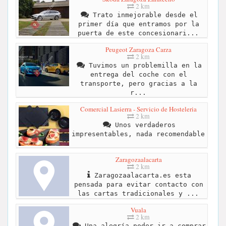
2 km
Trato inmejorable desde el
primer día que entramos por la
puerta de este concesionari...
Peugeot Zaragoza Carza
2 km
Tuvimos un problemilla en la
entrega del coche con el
transporte, pero gracias a la
r...
Comercial Lasierra - Servicio de Hosteleria
2 km
Unos verdaderos
impresentables, nada recomendable
Zaragozaalacarta
2 km
Zaragozaalacarta.es esta
pensada para evitar contacto con
las cartas tradicionales y ...
Vuala
2 km
Una alegría poder ir a comprar