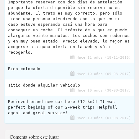
Importante reservar con dos días de antelación
porque la oferta disponible sin reserva no es
abundante. El trato es muy correcto, pero sólo
tiene una persona atendiendo con lo que en mi
caso estuve esperando casi una hora para
conseguir un coche. El trámite de alquiler puede
alargarse veinte minutos. Los coches son modernos
y en muy buen estado. Precio elevado, lo mejor es
acogerse a alguna oferta en la web y sólo
recogerlo.
Hace 11 años (18-11-2016)
Bien colocado
Hace 10 años (05-03-2017)
sitio donde alquilar vehiculo
Hace 10 años (30-08-2017)
Recieved brand new car here (12 km)! It was
perfect beginig of our 2-week trip! Helpfull
agent and great service!
Hace 10 años (01-08-2017)
Comenta sobre este lugar