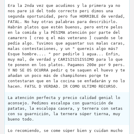
Era la 2nda vez que acudimos y la primera ya no
nos pare ió del todo correcto peri dimos una
segunda oportunidad, pero fue HORRIBLE de verdad,
FATAL. No hay otras palabras para describirlo.
Habrán platos que estén buenos, pero entre pelos
en la comida y la PÉSIMA atención por parte del
camarero [ creo q el más veterano ] cuando se le
pedía algo. Tuvimos que aguantar sus malas caras,
malas contestaciones, y un " quereís algo más?
Esque hombre.... " por pedirle 1 agua... Enfin,
muy mal, de verdad y CARISISISISSIMO para lo que
te ponenn en los platos. Pagamos 200e por 9 pers.
Y NO SE OS OCURRA pedir q te saquen el huevo y te
añadan un poco más de champiñones porqe te
contestaran que en la cocina se enfadarán y no lo
hacen. FATSL D VERDAD. IR COMO ULTIMO RECURSO.
La atención perfecta y precio calidad genial lo
aconsejo. Pedimos escalopa con guarnición de
patatas, la escalopa casera, y ternera con setas
con su guarnición, la ternera súper tierna, muy
bueno todo.
Lo recomiendo, se come súper bien y cuidan mucho