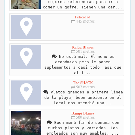
mejores referencias para ir a
comer un gofre. Tienen una car...
Felicidad
445 metros
Kalúa Blanes
501 metros
No está mal. El menú es
económico pero le ponen
suplementos a casi todo, así que
al f...
The SHACK
507 metros
Platos grandes a primera línea
de la playa, buen ambiente en el
local nos atendió una...
Bampi Blanes
509 metros
Buen menú fin de semana con
muchos platos y variados. Los
empleados son muy amables. ...