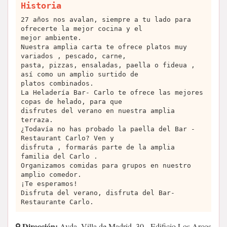
Historia
27 años nos avalan, siempre a tu lado para
ofrecerte la mejor cocina y el
mejor ambiente.
Nuestra amplia carta te ofrece platos muy
variados , pescado, carne,
pasta, pizzas, ensaladas, paella o fideua ,
así como un amplio surtido de
platos combinados.
La Heladería Bar- Carlo te ofrece las mejores
copas de helado, para que
disfrutes del verano en nuestra amplia
terraza.
¿Todavía no has probado la paella del Bar -
Restaurant Carlo? Ven y
disfruta , formarás parte de la amplia
familia del Carlo .
Organizamos comidas para grupos en nuestro
amplio comedor.
¡Te esperamos!
Disfruta del verano, disfruta del Bar-
Restaurante Carlo.
Dirección:
Avda. Villa de Madrid, 30 - Edificio Los Arcos