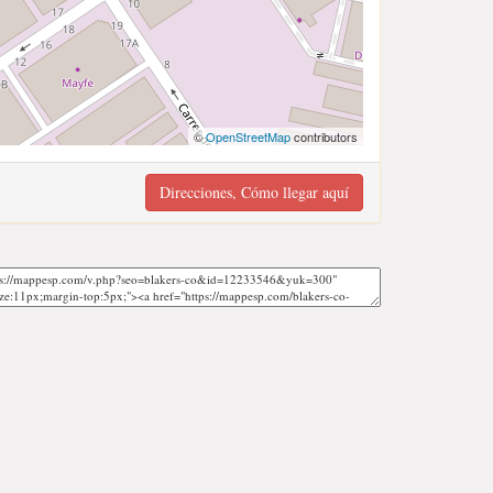
©
OpenStreetMap
contributors
Direcciones, Cómo llegar aquí