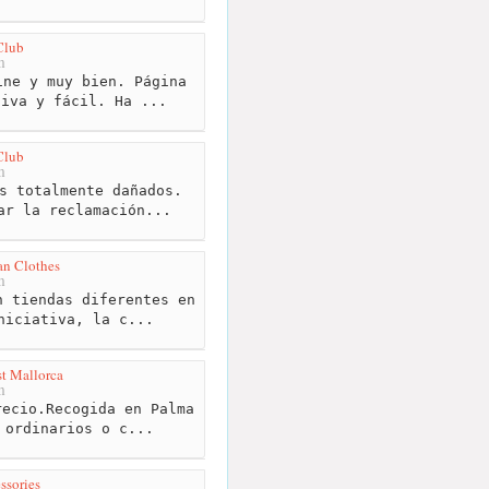
Club
m
ne y muy bien. Página
tiva y fácil. Ha ...
Club
m
s totalmente dañados.
ar la reclamación...
an Clothes
m
 tiendas diferentes en
niciativa, la c...
t Mallorca
m
ecio.Recogida en Palma
 ordinarios o c...
ssories