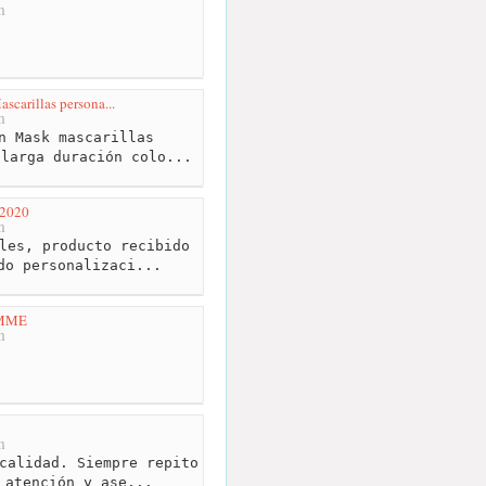
m
ascarillas persona...
m
n Mask mascarillas
 larga duración colo...
a2020
m
les, producto recibido
do personalizaci...
MME
m
m
calidad. Siempre repito
 atención y ase...