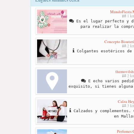
MundoFiesta 
1 k
Es el lugar perfecto y d
para realizar la compr
Concepto Bisuterí
2 k
Colgantes esotéricos de 
themovilsh
2 k
E echo varios pedid
exquisito, si tienes alguna
Calza He
3 k
Calzados y complementos. 
en Mallo
Perfumes 