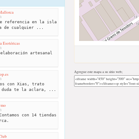
Mallorca
m
e referencia en la isla
a de cualquier ...
a Esotéricas
m
elaboración artesanal
Agregue este mapa a su sitio web;
op.es
m
os con Xias, trato
 duda te la aclara, ...
ymo
m
Contamos con 14 tiendas
rca.
Club