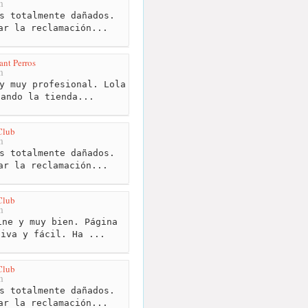
m
s totalmente dañados.
ar la reclamación...
ant Perros
m
y muy profesional. Lola
tando la tienda...
Club
m
s totalmente dañados.
ar la reclamación...
Club
m
ne y muy bien. Página
tiva y fácil. Ha ...
Club
m
s totalmente dañados.
ar la reclamación...