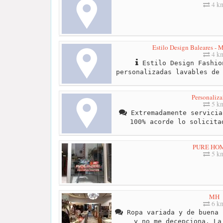
4 k
Estilo Design Baleares - M
4 k
Estilo Design Fashio
personalizadas lavables de
Personaliz
5 k
Extremadamente servicia
100% acorde lo solicita
PURE HO
5 k
MH
6 k
Ropa variada y de buena 
y no me decepciona. La