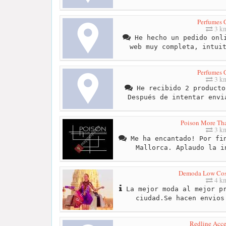
Perfumes 
3 k
He hecho un pedido onli
web muy completa, intui
Perfumes 
3 k
He recibido 2 producto
Después de intentar envi
Poison More Th
3 k
Me ha encantado! Por fin
Mallorca. Aplaudo la i
Demoda Low Cos
4 k
La mejor moda al mejor pr
ciudad.Se hacen envios
Redline Acce