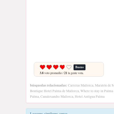
Bueno
3.8
voto promedio /
21
la gente vota.
búsquedas relacionadas:
Carreras Mallorca, Maratón de M
Boutique Hotel Palma de Mallorca, Where to stay in Palma
Palma, Canalexandre Mallorca, Hotel Antigua Palma
Lugares similares cerca