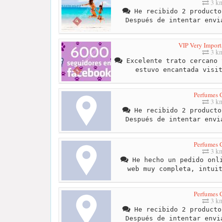
3 k
He recibido 2 producto
Después de intentar envi
VIP Very Import
3 k
Excelente trato cercano 
estuvo encantada visi
Perfumes 
3 k
He recibido 2 producto
Después de intentar envi
Perfumes 
3 k
He hecho un pedido onli
web muy completa, intui
Perfumes 
3 k
He recibido 2 producto
Después de intentar envi