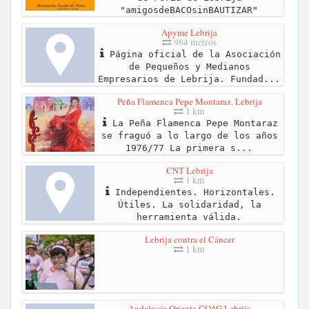
"amigosdeBACOsinBAUTIZAR"
Apyme Lebrija
984 metros
Página oficial de la Asociación
de Pequeños y Medianos
Empresarios de Lebrija. Fundad...
Peña Flamenca Pepe Montaraz. Lebrija
1 km
La Peña Flamenca Pepe Montaraz
se fraguó a lo largo de los años
1976/77 La primera s...
CNT Lebrija
1 km
Independientes. Horizontales.
Útiles. La solidaridad, la
herramienta válida.
Lebrija contra el Cáncer
1 km
Andalucía Orienta COAG Lebrija