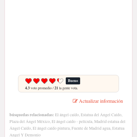
Bueno
4.3
voto promedio /
21
la gente vota.
Actualizar información
búsquedas relacionadas:
El ángel caído, Estatua del Ángel Caído,
Plaza del Ángel México, El ángel caído - película, Madrid estatua del
Ángel Caído, El ángel caído pintura, Fuente de Madrid agua, Estatua
Angel Y Demonio