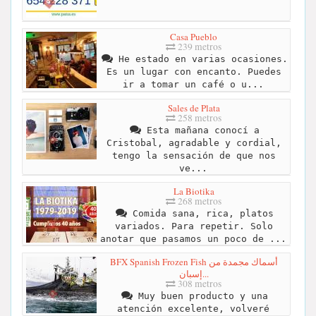
Casa Pueblo
239 metros
He estado en varias ocasiones.
Es un lugar con encanto. Puedes
ir a tomar un café o u...
Sales de Plata
258 metros
Esta mañana conocí a
Cristobal, agradable y cordial,
tengo la sensación de que nos
ve...
La Biotika
268 metros
Comida sana, rica, platos
variados. Para repetir. Solo
anotar que pasamos un poco de ...
BFX Spanish Frozen Fish أسماك مجمدة من
إسبان...
308 metros
Muy buen producto y una
atención excelente, volveré