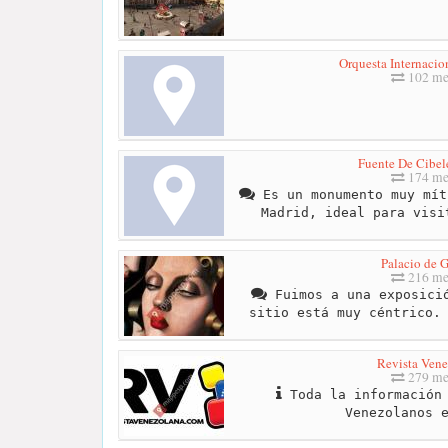
Orquesta Internacio
102 me
Fuente De Cibel
174 me
Es un monumento muy mít
Madrid, ideal para visi
Palacio de G
216 me
Fuimos a una exposició
sitio está muy céntrico.
Revista Vene
279 me
Toda la información 
Venezolanos 