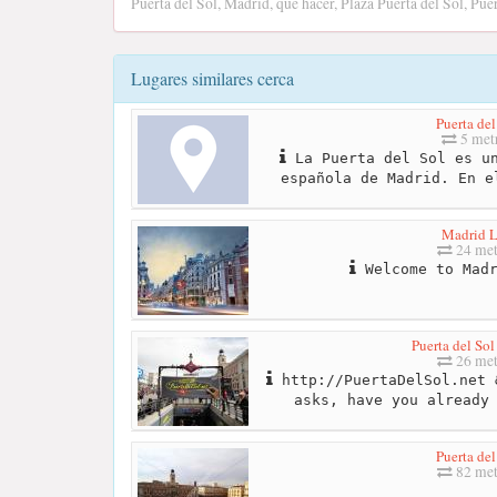
Puerta del Sol, Madrid, que hacer, Plaza Puerta del Sol, Puer
Lugares similares cerca
Puerta del
5 met
La Puerta del Sol es un
española de Madrid. En e
Madrid L
24 met
Welcome to Madr
Puerta del So
26 met
http://PuertaDelSol.net 
asks, have you already
Puerta del
82 met