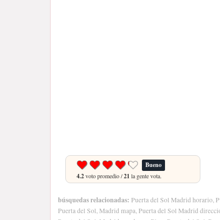
Bueno
4.2
voto promedio /
21
la gente vota.
búsquedas relacionadas:
Puerta del Sol Madrid horario, P
Puerta del Sol, Madrid mapa, Puerta del Sol Madrid dirección