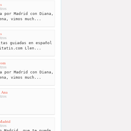
is
tros
a por Madrid con Diana,
ena, vimos much...
is
tros
tas guiadas en español
itatis.com Llen...
.com
tros
a por Madrid con Diana,
ena, vimos much...
a Ana
tros
Madrid
tros
n Madrid, que te puede