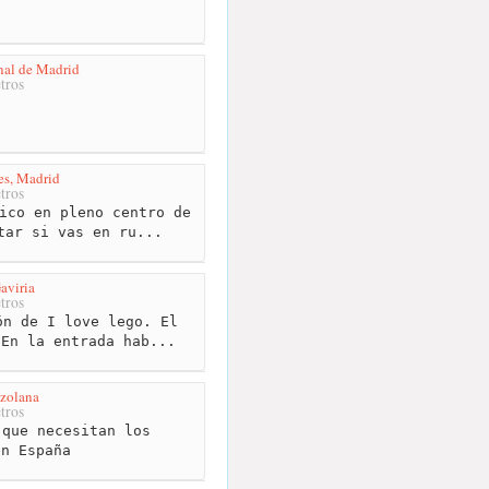
nal de Madrid
tros
es, Madrid
tros
ico en pleno centro de
tar si vas en ru...
aviria
tros
n de I love lego. El
 En la entrada hab...
zolana
tros
que necesitan los
en España