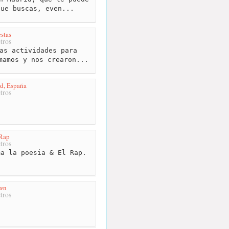
que buscas, even...
estas
tros
as actividades para
mamos y nos crearon...
d, España
tros
 Rap
tros
a la poesia & El Rap.
wn
tros