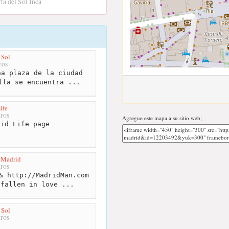
ta del Sol Inca
 Sol
ros
a plaza de la ciudad
lla se encuentra ...
ife
ros
Agregue este mapa a su sitio web;
id Life page
l Madrid
ros
& http://MadridMan.com
 fallen in love ...
 Sol
ros