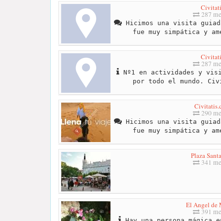
Civitat
287 me
Hicimos una visita guiad
fue muy simpática y am
Civitat
287 me
Nº1 en actividades y visi
por todo el mundo. Civ
Civitatis
290 me
Hicimos una visita guiad
fue muy simpática y am
Plaza Sant
341 me
El Angel de 
391 me
Hay una persona mágica e