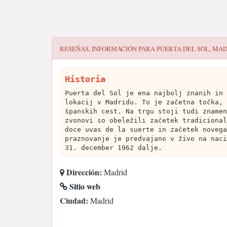
RESEÑAS, INFORMACIÓN PARA
PUERTA DEL SOL, MA
Historia
Puerta del Sol je ena najbolj znanih in 
lokacij v Madridu. To je začetna točka, 
španskih cest. Na trgu stoji tudi znamen
zvonovi so obeležili začetek tradicional
doce uvas de la suerte in začetek novega
praznovanje je predvajano v živo na naci
31. december 1962 dalje.
Dirección:
Madrid
Sitio web
Ciudad:
Madrid