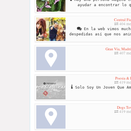
ayudar a encontrar lo 
Central Fi
404 me
En la web vimos much
despedidas así que nos ani
Gran Vía, Madri
407 me
Poesia &
419 me
Solo Soy Un Joven Que Am
Dogs To
419 me