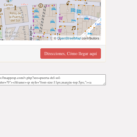
©
OpenStreetMap
contributors
Direcciones, Cómo llegar aquí