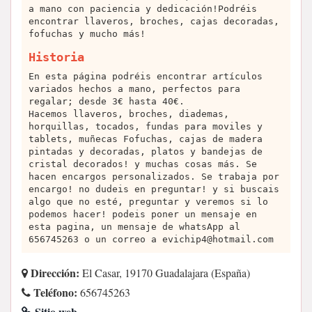
a mano con paciencia y dedicación!Podréis
encontrar llaveros, broches, cajas decoradas,
fofuchas y mucho más!
Historia
En esta página podréis encontrar artículos
variados hechos a mano, perfectos para
regalar; desde 3€ hasta 40€.
Hacemos llaveros, broches, diademas,
horquillas, tocados, fundas para moviles y
tablets, muñecas Fofuchas, cajas de madera
pintadas y decoradas, platos y bandejas de
cristal decorados! y muchas cosas más. Se
hacen encargos personalizados. Se trabaja por
encargo! no dudeis en preguntar! y si buscais
algo que no esté, preguntar y veremos si lo
podemos hacer! podeis poner un mensaje en
esta pagina, un mensaje de whatsApp al
656745263 o un correo a
evichip4@hotmail.com
Dirección:
El Casar, 19170 Guadalajara (España)
Teléfono:
656745263
Sitio web