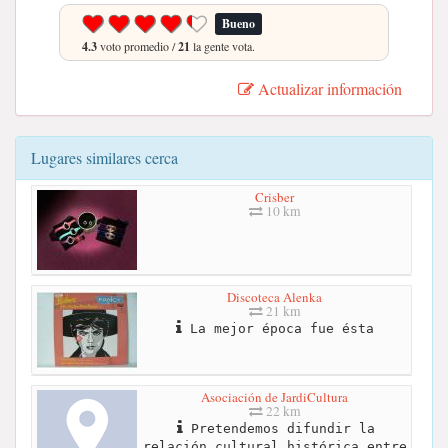
Bueno
4.3
voto promedio /
21
la gente vota.
Actualizar información
Lugares similares cerca
Crisber
10 km
Discoteca Alenka
21 km
La mejor época fue ésta
Asociación de JardiCultura
22 km
Pretendemos difundir la
relación cultural histórica entre