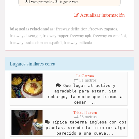
3.1
voto promedio /
21
la gente vota.
Actualizar información
búsquedas relacionadas:
freeway definition, freeway zapatos,
freeway descargar, freeway rapper, freeway apk, freeway en español,
freeway traduccion en español, freeway pelicula
Lugares similares cerca
La Catrina
31 metros
Qué lugar atractivo y
agradable para estar. Sin
embargo, la noche que fuimos a
cenar ...
Triskel Tavern
38 metros
Típica taberna inglesa con dos
plantas, siendo la inferior algo
parecido a una cueva...