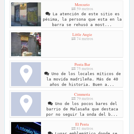
Mercurio
59 metros
La atención de este sitio es
pésima, la persona que esta en la
barra se rehusó a most...
Little Angie
74 metros
Penta Bar
75 metros
Uno de los locales míticos de
la movida madrileña. Más de 40
años de historia. Buen a...
Cimmeria
79 metros
Uno de los pocos bares del
barrio de Malasaña que destaca
por no seguir la onda del b...
El Penta
81 metros
Lugar emblemático donde se