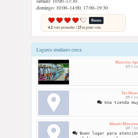
sábado: 10:00–13:30
domingo: 10:00–14:00, 17:00–19:30
Bueno
4.2
voto promedio /
23
la gente vota.
Lugares similares cerca
Mascotas Ag
6 k
Tus Masc
6 k
Una tienda muy
Mundo Mascotas
7 k
Buen lugar para atención