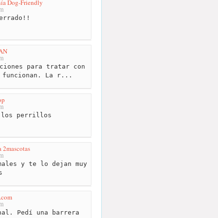
ía Dog-Friendly
km
errado!!
AN
km
ciones para tratar con
 funcionan. La r...
op
km
los perrillos
a 2mascotas
km
ales y te lo dejan muy
s
l.com
km
al. Pedí una barrera