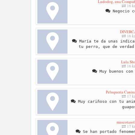
Ludodog, una Compañ
16 
Negocio c
DIVERC
16 
María te da unas indica
tu perro, que de verdad
Lula Sh
16 
Muy buenos con 
Peluqueria Canin
17 
Muy cariñoso con tu anim
guapo
mascotaso
17 
Se han portado fenomen