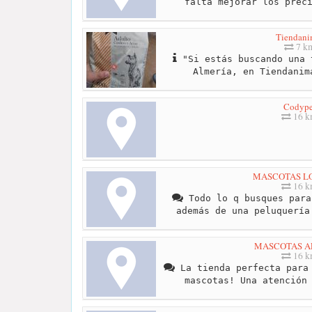
falta mejorar los prec
Tiendani
7 k
"Si estás buscando una 
Almería, en Tiendanim
Codype
16 
MASCOTAS LO
16 
Todo lo q busques para
además de una peluquería
MASCOTAS A
16 
La tienda perfecta para 
mascotas! Una atención