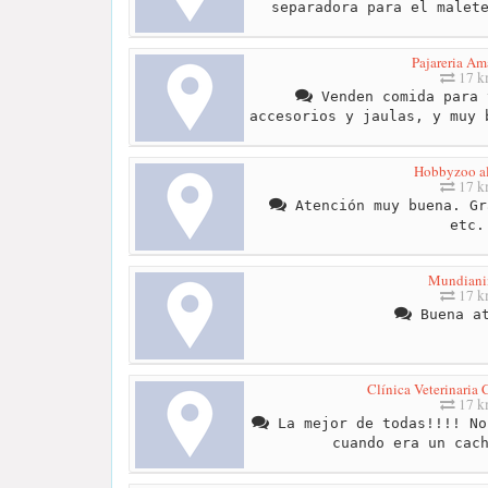
separadora para el malet
Pajareria Am
17 
Venden comida para 
accesorios y jaulas, y muy 
Hobbyzoo a
17 
Atención muy buena. Gr
etc.
Mundiani
17 
Buena at
Clínica Veterinaria 
17 
La mejor de todas!!!! No
cuando era un cac