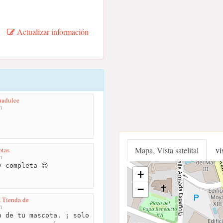
Actualizar información
uadulce
m
Mapa, Vista satelital
vi
otas
m
 completa 😍
+
−
 Tienda de
m
 de tu mascota. ¡ solo