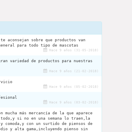
 te aconsejan sobre que productos van
general para todo tipo de mascotas
Hace 9 años (31-05-2018)
gran variedad de productos para nuestras
.
Hace 9 años (21-02-2018)
rvicio
Hace 9 años (05-02-2018)
fesional
Hace 9 años (03-02-2018)
on mucha más mercancía de la que aparece
 todo,y si no en una semana lo traen,la
 y comoda,y con un surtido de piensos de
edio y alta gama,incluyendo pienso sin