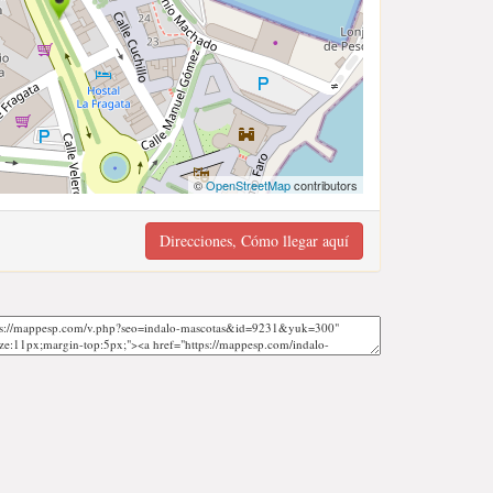
©
OpenStreetMap
contributors
Direcciones, Cómo llegar aquí