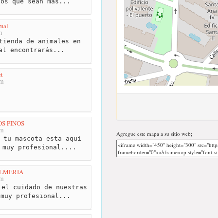
ios que sean más...
mal
m
tienda de animales en
al encontrarás...
t
km
S PINOS
km
Agregue este mapa a su sitio web;
 tu mascota esta aquí
 muy profesional....
LMERIA
km
el cuidado de nuestras
 muy profesional...