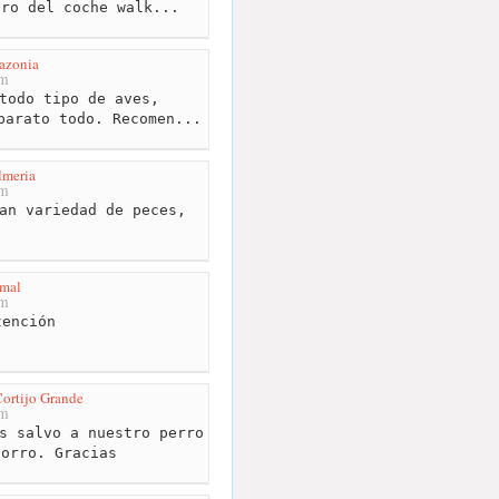
ero del coche walk...
azonia
km
todo tipo de aves,
barato todo. Recomen...
lmeria
km
an variedad de peces,
mal
km
ención
Cortijo Grande
km
s salvo a nuestro perro
horro. Gracias