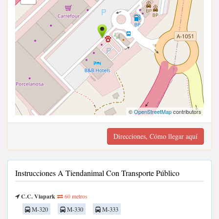
©
OpenStreetMap
contributors
Direcciones, Cómo llegar aquí
Instrucciones A Tiendanimal Con Transporte Público
C.C. Viapark
60 metros
M-320
M-330
M-333