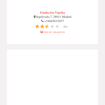
Fundación Vipeika
Sepúlveda 7, 28011 Madrid
+34665615657
(21)
foto de vista previa