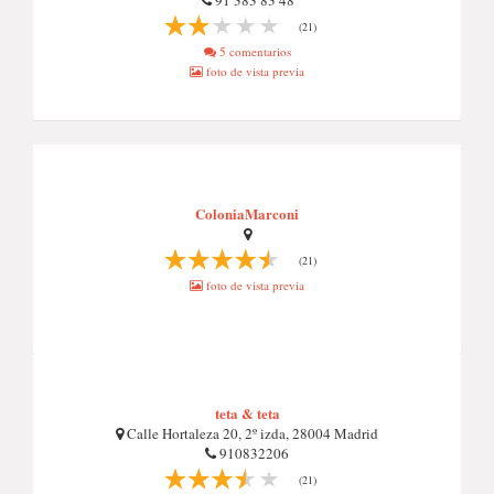
91 383 83 48
(21)
5 comentarios
foto de vista previa
ColoniaMarconi
(21)
foto de vista previa
teta & teta
Calle Hortaleza 20, 2º izda, 28004 Madrid
910832206
(21)