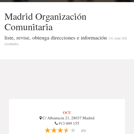
Madri̇d Organi̇zaci̇ón
Comuni̇tari̇a
liste, revise, obtenga direcciones e información
1/4, total 208
resultados
OCU
C/ Albarracín 21, 28037 Madrid
913 009 155
(21)