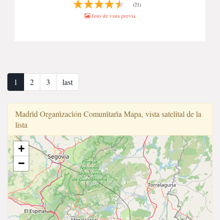
(21)
foto de vista previa
1
2
3
last
Madri̇d Organi̇zaci̇ón Comuni̇tari̇a Mapa, vista satelital de la
lista
+
−