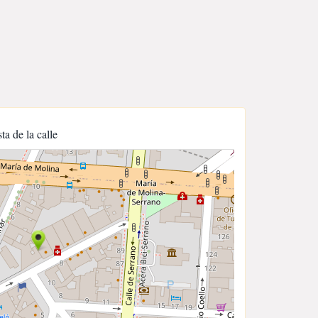
sta de la calle