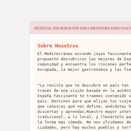
RESEÑAS, INFORMACIÓN PARA
MEDITERRÁNEO FASC
Sobre Nosotros
El Mediterráneo esconde joyas fascinante
propuesto descubriros las mejores de Esp
comunidad y encuentra los rincones perfe
escapada, la mejor gastronomía y las fie
"La revista que te descubre un país tan 
través de una visión basada en lo autént
España Fascinante te traemos contenido v
país. Destinos para que elijas tus viaje
que conozcas qué nos define, anécdotas h
diviertas y aprendas.Nuestro mayor inter
tradicional, a lo local, y llevártelo pa
la forma más cómoda. No nos olvidamos de
ciudades, pero hay muchos pueblos y terr