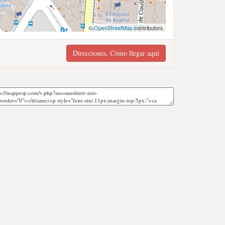
©
OpenStreetMap
contributors
Direcciones, Cómo llegar aquí