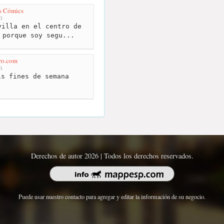
s Cómics
m
illa en el centro de
 porque soy segu...
ro.com
m
s fines de semana
Derechos de autor 2026 | Todos los derechos reservados.
Puede usar nuestro contacto para agregar y editar la información de su negocio.