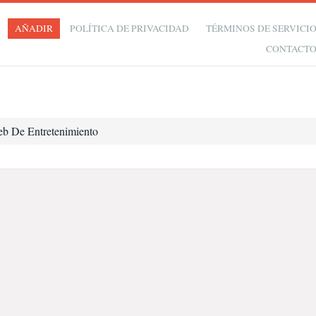
AÑADIR
POLÍTICA DE PRIVACIDAD
TÉRMINOS DE SERVICI
CONTACT
eb De Entretenimiento