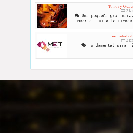
Tomos y Grapa
2 k
Una pequeña gran marav
Madrid. Fui a la tienda
madridesteat
2 k
Fundamental para mi