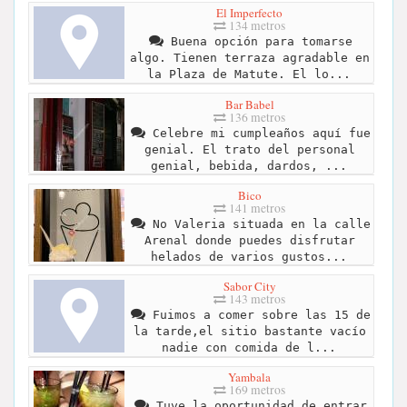
El Imperfecto
134 metros
Buena opción para tomarse
algo. Tienen terraza agradable en
la Plaza de Matute. El lo...
Bar Babel
136 metros
Celebre mi cumpleaños aquí fue
genial. El trato del personal
genial, bebida, dardos, ...
Bico
141 metros
No Valeria situada en la calle
Arenal donde puedes disfrutar
helados de varios gustos...
Sabor City
143 metros
Fuimos a comer sobre las 15 de
la tarde,el sitio bastante vacío
nadie con comida de l...
Yambala
169 metros
Tuve la oportunidad de entrar