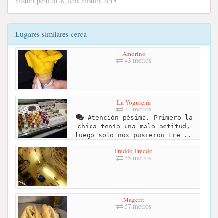
mistura peru 2018, feria mistura 2018
Lugares similares cerca
Amorino
43 metros
La Yogurería
44 metros
Atención pésima. Primero la
chica tenía una mala actitud,
luego solo nos pusieron tre...
Freddo Freddo
55 metros
Magerit
57 metros