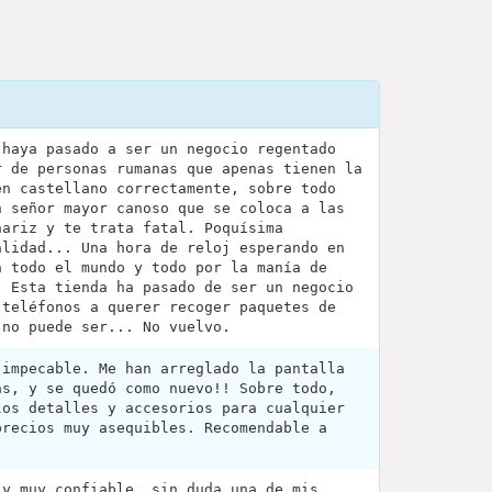
 haya pasado a ser un negocio regentado
r de personas rumanas que apenas tienen la
en castellano correctamente, sobre todo
n señor mayor canoso que se coloca a las
nariz y te trata fatal. Poquísima
alidad... Una hora de reloj esperando en
a todo el mundo y todo por la manía de
. Esta tienda ha pasado de ser un negocio
 teléfonos a querer recoger paquetes de
 no puede ser... No vuelvo.
 impecable. Me han arreglado la pantalla
as, y se quedó como nuevo!! Sobre todo,
los detalles y accesorios para cualquier
precios muy asequibles. Recomendable a
 y muy confiable, sin duda una de mis