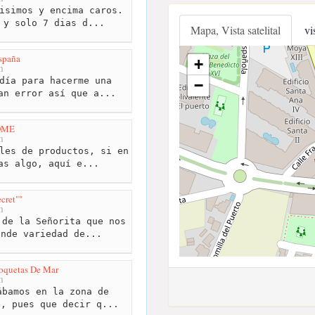
isimos y encima caros.
 y solo 7 dias d...
Mapa, Vista satelital
vi
spaña
+
m
día para hacerme una
−
an error así que a...
OME
m
les de productos, si en
as algo, aquí e...
cret""
m
de la Señorita que nos
ande variedad de...
oquetas De Mar
m
bamos en la zona de
i, pues que decir q...