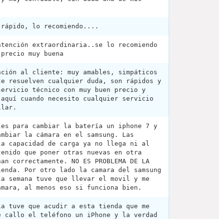
 rápido, lo recomiendo....
atención extraordinaria..se lo recomiendo
-precio muy buena
nción al cliente: muy amables, simpáticos
te resuelven cualquier duda, son rápidos y
servicio técnico con muy buen precio y
 aquí cuando necesito cualquier servicio
ilar.
les para cambiar la batería un iphone 7 y
ambiar la cámara en el samsung. Las
la capacidad de carga ya no llega ni al
tenido que poner otras nuevas en otra
nan correctamente. NO ES PROBLEMA DE LA
ienda. Por otro lado la camara del samsung
la semana tuve que llevar el movil y me
ámara, al menos eso si funciona bien.
ia tuve que acudir a esta tienda que me
e callo el teléfono un iPhone y la verdad