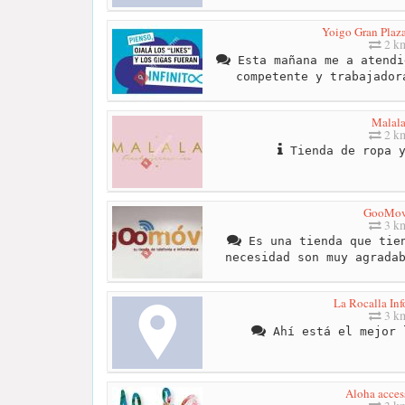
Yoigo Gran Plaz
2 k
Esta mañana me a atendi
competente y trabajador
Malal
2 k
Tienda de ropa y
GooMov
3 k
Es una tienda que tien
necesidad son muy agrada
La Rocalla Inf
3 k
Ahí está el mejor 
Aloha acces