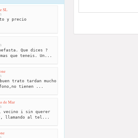
e SL
m
to y precio
m
efasta. Que dices ?
rmas que teneis. Un...
one
m
buen trato tardan mucho
fono,no tienen ...
as de Mar
m
 vecino i sin querer
r, llamando al tel...
one
m