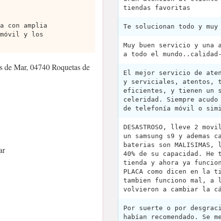
tiendas favoritas
a con amplia
Te solucionan todo y muy
móvil y los
Muy buen servicio y una 
a todo el mundo..calidad
s de Mar, 04740 Roquetas de
El mejor servicio de ate
y serviciales, atentos, 
eficientes, y tienen un 
celeridad. Siempre acudo
de telefonía móvil o sim
DESASTROSO, lleve 2 movi
un samsung s9 y ademas c
baterias son MALISIMAS, 
ar
40% de su capacidad. He 
tienda y ahora ya funcio
PLACA como dicen en la t
tambien funciono mal, a 
volvieron a cambiar la c
Por suerte o por desgrac
habían recomendado. Se m