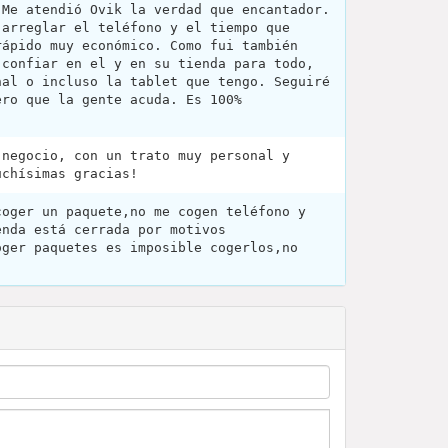
 Me atendió Ovik la verdad que encantador.
 arreglar el teléfono y el tiempo que
rápido muy económico. Como fui también
 confiar en el y en su tienda para todo,
nal o incluso la tablet que tengo. Seguiré
ero que la gente acuda. Es 100%
 negocio, con un trato muy personal y
uchísimas gracias!
coger un paquete,no me cogen teléfono y
enda está cerrada por motivos
oger paquetes es imposible cogerlos,no