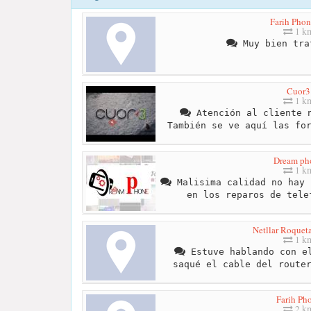
Farih Phon
1 k
Muy bien tra
Cuor3
1 k
Atención al cliente n
También se ve aquí las fo
Dream ph
1 k
Malisima calidad no hay 
en los reparos de tele
Netllar Roquet
1 k
Estuve hablando con el
saqué el cable del route
Farih Ph
2 k