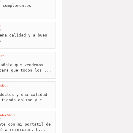
m
 complementos
a
m
ena calidad y a buen
o
tar
m
añola que vendemos
para que todos los ...
ction
m
ductos y una calidad
 tienda online y c...
ter Store
m
te con mi portátil de
ió a reiniciar. L...