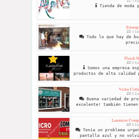
3 k
Tienda de moda y
Estamp
4 k
Todo lo que hay de bu
preci
Flaash S
6 k
Somos una empresa esp
productos de alta calidad 
Vichu Colle
6 k
Buena variedad de pro
excelente! también tienen
Lanmicro Compu
8 k
Tenía un problema urgen
pantalla azul y no volv