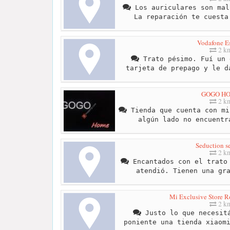
Los auriculares son mal
La reparación te cuesta
Vodafone E
2 k
Trato pésimo. Fuí un 
tarjeta de prepago y le d
GOGO H
2 k
Tienda que cuenta con mi
algún lado no encuentr
Seduction se
2 k
Encantados con el trato 
atendió. Tienen una gr
Mi Exclusive Store R
2 k
Justo lo que necesitá
poniente una tienda xiaom