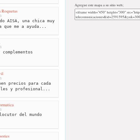
Agregue este mapa a su sitio web;
a Roquetas
m
do AISA, una chica muy
a que me a ayuda...
a
m
 complementos
il
m
en precios para cada
bles y profesional...
ormatica
m
locutor del mundo
sories