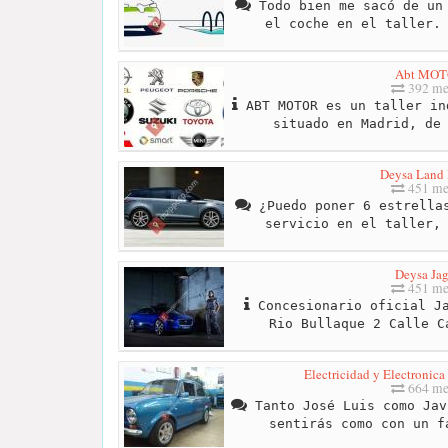
Todo bien me sacó de un 
el coche en el taller.
Abt MO
392 me
ABT MOTOR es un taller in
situado en Madrid, de
Deysa Land
451 me
¿Puedo poner 6 estrellas
servicio en el taller,
Deysa Jag
451 me
Concesionario oficial Ja
Rio Bullaque 2 Calle C
Electricidad y Electronica
664 me
Tanto José Luis como Jav
sentirás como con un f