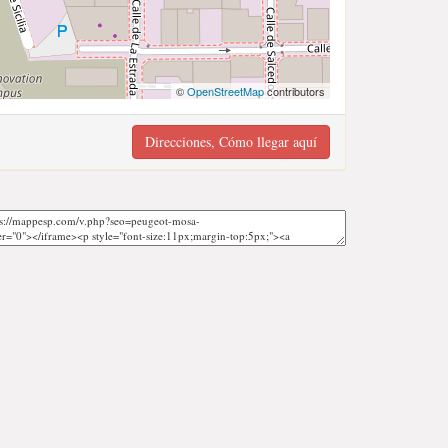
©
OpenStreetMap
contributors
Direcciones, Cómo llegar aquí