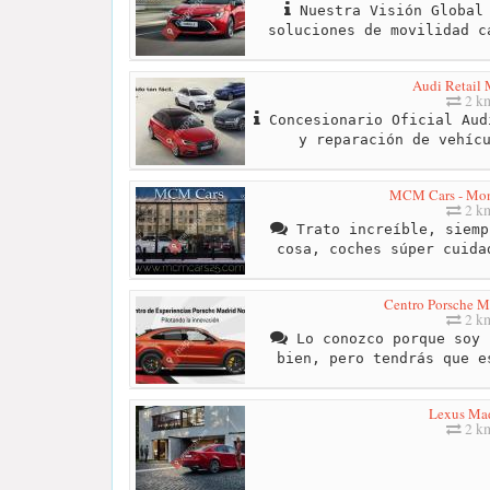
Nuestra Visión Global 
soluciones de movilidad c
Audi Retail 
2 k
Concesionario Oficial Aud
y reparación de vehíc
MCM Cars - Mon
2 k
Trato increíble, siemp
cosa, coches súper cuida
Centro Porsche M
2 k
Lo conozco porque soy 
bien, pero tendrás que e
Lexus Ma
2 k