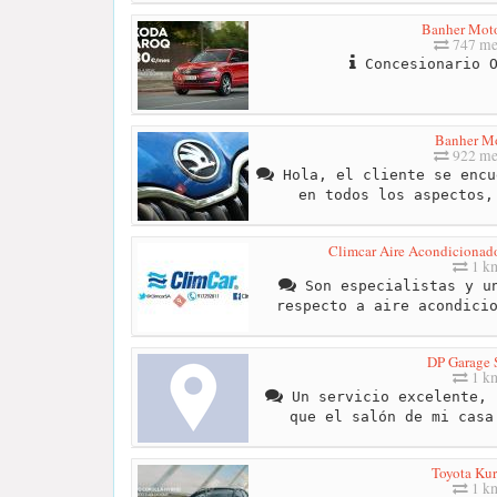
Banher Moto
747 me
Concesionario O
Banher M
922 me
Hola, el cliente se encu
en todos los aspectos,
Climcar Aire Acondicionado
1 k
Son especialistas y un
respecto a aire acondici
DP Garage 
1 k
Un servicio excelente, 
que el salón de mi casa
Toyota Ku
1 k