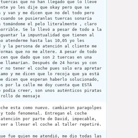
 tuercas que no han llegado que lo lleve
ente yo les dije que okay pero que se
a y van y me dicen que no del todo pero
 cuando se pusieranlas tuercas sonaría
n tomándome el pelo literalmente , claro
horrible. Se lo llevó a pesar de todo a la
aguantar la impuntualidad que tienen al
no atenderme hasta las 10,05 yo les
d y la persona de atención al cliente me
formas que no me altere. A pesar de todo
icen que dado que son 2 tuercas en una
me llamarían. Después de 24 horas yo con
or no tener el coche pues solo era apretar
lamo y me dicen que lo recoja que ya está
me dicen que esperan haberlo solucionado,
os por la calle me doy cuenta que ESTÁ
o podía creer, son unos auténticos piratas
 rollo de mensaje
oche esta como nuevo. cambiaron paragolpes
 y todo fenomenal. Entregan el coche
 atención por parte de David, impecable,
lver a llevar el coche al taller repetiré.
que fue quien me atendió, me dio todas las