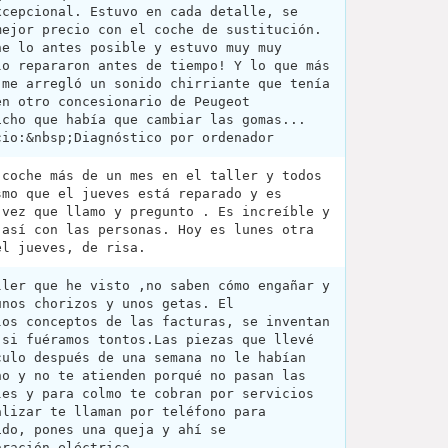
xcepcional. Estuvo en cada detalle, se
mejor precio con el coche de sustitución.
he lo antes posible y estuvo muy muy
lo repararon antes de tiempo! Y lo que más
 me arregló un sonido chirriante que tenía
en otro concesionario de Peugeot
icho que había que cambiar las gomas...
cio:&nbsp;Diagnóstico por ordenador
 coche más de un mes en el taller y todos
smo que el jueves está reparado y es
 vez que llamo y pregunto . Es increíble y
 así con las personas. Hoy es lunes otra
el jueves, de risa.
ller que he visto ,no saben cómo engañar y
unos chorizos y unos getas. El
los conceptos de las facturas, se inventan
 si fuéramos tontos.Las piezas que llevé
culo después de una semana no le habían
no y no te atienden porqué no pasan las
les y para colmo te cobran por servicios
alizar te llaman por teléfono para
ido, pones una queja y ahí se
aración eléctrica