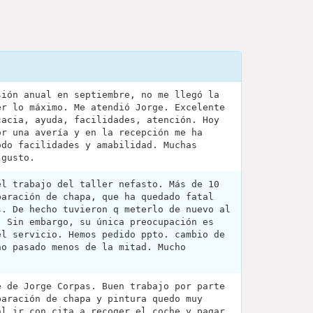
sión anual en septiembre, no me llegó la
er lo máximo. Me atendió Jorge. Excelente
cacia, ayuda, facilidades, atención. Hoy
or una avería y en la recepción me ha
odo facilidades y amabilidad. Muchas
 gusto.
el trabajo del taller nefasto. Más de 10
paración de chapa, que ha quedado fatal
s. De hecho tuvieron q meterlo de nuevo al
. Sin embargo, su única preocupación es
el servicio. Hemos pedido ppto. cambio de
no pasado menos de la mitad. Mucho
e de Jorge Corpas. Buen trabajo por parte
paración de chapa y pintura quedo muy
al ir con cita a recoger el coche y pagar,