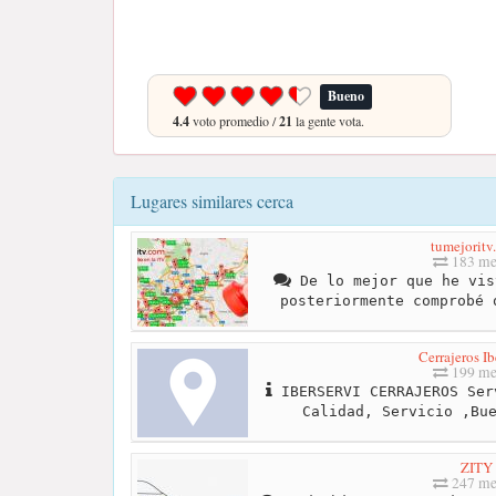
Bueno
4.4
voto promedio /
21
la gente vota.
Lugares similares cerca
tumejoritv
183 me
De lo mejor que he vis
posteriormente comprobé 
Cerrajeros Ib
199 me
IBERSERVI CERRAJEROS Ser
Calidad, Servicio ,Bu
ZITY
247 me