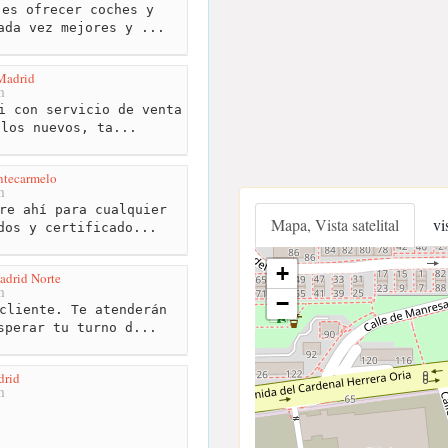
es ofrecer coches y
ada vez mejores y ...
Madrid
m
i con servicio de venta
ulos nuevos, ta...
tecarmelo
m
re ahí para cualquier
Mapa, Vista satelital
vi
dos y certificado...
+
adrid Norte
m
−
cliente. Te atenderán
sperar tu turno d...
drid
m