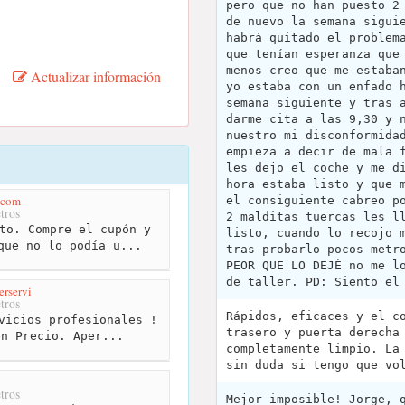
pero que no han puesto 2
de nuevo la semana sigui
habrá quitado el problem
que tenían esperanza que
menos creo que me estaba
Actualizar información
yo estaba con un enfado 
semana siguiente y tras 
darme cita a las 9,30 y 
nuestro mi disconformida
empieza a decir de mala 
les dejo el coche y me d
hora estaba listo y que 
.com
el consiguiente cabreo p
tros
2 malditas tuercas les l
to. Compre el cupón y
listo, cuando lo recojo 
que no lo podía u...
tras probarlo pocos metr
PEOR QUE LO DEJÉ no me l
de taller. PD: Siento el
erservi
tros
Rápidos, eficaces y el c
vicios profesionales !
trasero y puerta derecha
en Precio. Aper...
completamente limpio. La
sin duda si tengo que vo
tros
Mejor imposible! Jorge, 