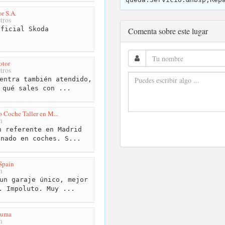
r S.A.
tros
ficial Skoda
Comenta sobre este lugar
otor
tros
entra también atendido,
 qué sales con ...
 Coche Taller en M...
m
 referente en Madrid
onado en coches. S...
Spain
m
un garaje único, mejor
. Impoluto. Muy ...
ruma
m