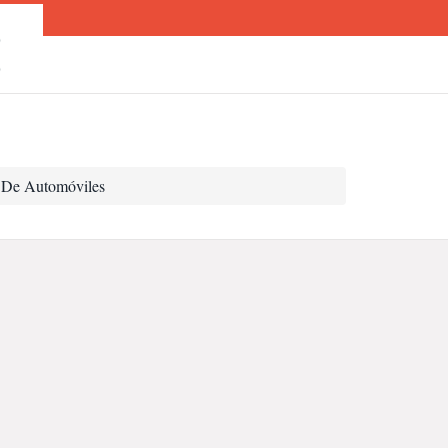
O
O
n De Automóviles