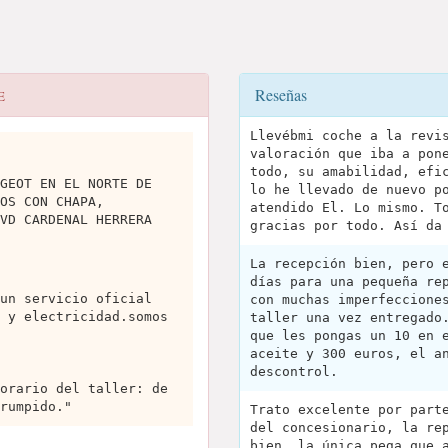
Reseñas
E
Llevébmi coche a la revi
valoración que iba a pon
todo, su amabilidad, efi
GEOT EN EL NORTE DE
lo he llevado de nuevo p
OS CON CHAPA,
atendido El. Lo mismo. T
VD CARDENAL HERRERA
gracias por todo. Así da
La recepción bien, pero 
días para una pequeña re
un servicio oficial
con muchas imperfeccione
 y electricidad.somos
taller una vez entregado
que les pongas un 10 en 
aceite y 300 euros, el a
descontrol.
orario del taller: de
rumpido."
Trato excelente por part
del concesionario, la re
bien, la única pega que 