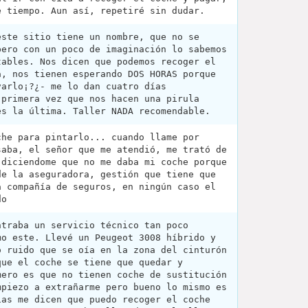
e tiempo. Aun así, repetiré sin dudar.
este sitio tiene un nombre, que no se
pero con un poco de imaginación lo sabemos
tables. Nos dicen que podemos recoger el
a, nos tienen esperando DOS HORAS porque
varlo¡?¿- me lo dan cuatro días
 primera vez que nos hacen una pirula
es la última. Taller NADA recomendable.
che para pintarlo... cuando llame por
saba, el señor que me atendió, me trató de
.diciendome que no me daba mi coche porque
de la aseguradora, gestión que tiene que
a compañía de seguros, en ningún caso el
do
ntraba un servicio técnico tan poco
mo este. Llevé un Peugeot 3008 híbrido y
o ruido que se oía en la zona del cinturón
que el coche se tiene que quedar y
mero es que no tienen coche de sustitución
mpiezo a extrañarme pero bueno lo mismo es
ías me dicen que puedo recoger el coche