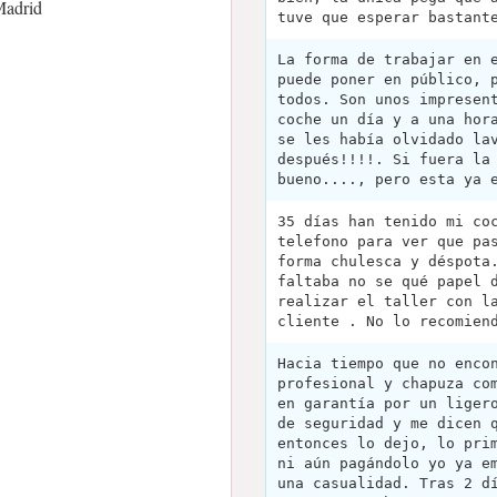
Madrid
tuve que esperar bastant
La forma de trabajar en 
puede poner en público, 
todos. Son unos impresen
coche un día y a una hor
se les había olvidado la
después!!!!. Si fuera la
bueno...., pero esta ya 
35 días han tenido mi co
telefono para ver que pa
forma chulesca y déspota
faltaba no se qué papel 
realizar el taller con l
cliente . No lo recomien
Hacia tiempo que no enco
profesional y chapuza co
en garantía por un liger
de seguridad y me dicen 
entonces lo dejo, lo pri
ni aún pagándolo yo ya e
una casualidad. Tras 2 d