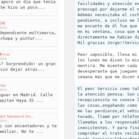
apuro un día que tenía
facilidades y atención e
 Se hizo un poco...
preocupó por dejarme el 
Además necesitaba el coc
pendiente, e incluso me 
TOR
me encanto de él fue que
tros
en mi ventana, cosa que 
dependiente multimarca,
directamente me habían d
 chapa y pintur...
Mil gracias Jorge!!Servi
 Rover
Peor imposible, lleva mi
tros
los lunes me dicen lo mi
? Sorprendido! un gran
mentira. Me mienten cada
 sin dejar atras...
desesperante que jueguen
semana más que me dicen 
uar
El peor Servicio como ta
tros
la atención penosa. Son 
guar en Madrid. Calle
recepcionista no conoce 
apitan Haya 35 ...
las cosas,engañando como
me las perdieron,el vehí
 del Automovil Jos...
tocado, llamé por teléfo
tros
llamadas a los responsab
i son encantadores y te
inexistentes. Y para fin
amiliar. No te ...
comprobar el trato recib
queda.Servicio:&nbsp;Rep