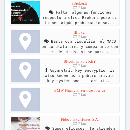
iBroker.it
7 km
Faltan algunas funciones
respecto a otros Broker, pero si
tienes algún problema lo so...
iBroker
7 km
Basta con visualizar el MACD
en su plataforma y compararlo con
el de otras, ni se par...
Bitcoin private KEY
7 km
Asymmetric key encryption is
also known as a public-private
key system and it facilit...
BMW Financial Services Iberica
7 km
Fideco Inversiones, S.A.
7 km
Súper eficaces. Te atienden