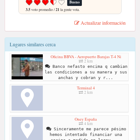
Bueno
3.5
voto promedio /
21
la gente vota.
Actualizar información
Lugares similares cerca
Oficina BBVA - Aeropuerto Barajas T-4 Ni
2 km
Banco nefasto encima q cambian
las condiciones a su manera y sus
anchas y cobran y r...
Terminal 4
2 km
Oney España
4 km
Sinceramente me parece pésimo
hemos intentado financiar una