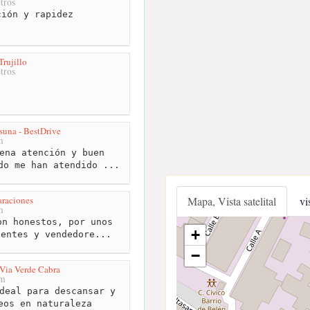
tros
ión y rapidez
rujillo
tros
suna - BestDrive
m
ena atención y buen
do me han atendido ...
raciones
Mapa, Vista satelital
vi
m
n honestos, por unos
+
ientes y vendedore...
−
 Via Verde Cabra
km
deal para descansar y
eos en naturaleza