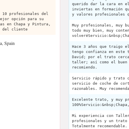
querido dar la cara en e
inviertas en formación q
 10 profesionales del
y valores profesionales 
ejor opción para su
as en Chapa y Pintura,
Muy profesionales, muy b
 del cliente
todo muy bien, muy conte
volveréServicio:&nbsp;Ch
a, Spain
Hace 3 años que traigo e
tengo confianza en este 
David; por el trato cerc
taller; así como el buen
recomiendo.
Servicio rápido y trato 
servicio de coche de cor
razonables. Muy recomend
Excelente trato, y muy p
100%Servicio:&nbsp;Chapa
Mi experiencia con Talle
profesionales y un trato
Totalmente recomendable.