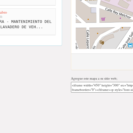
gabro
km
RA - MANTENIMIENTO DEL
 LAVADERO DE VEH...
Agregue este mapa a su sitio web;