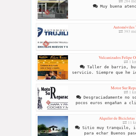
284 me
Muy buena atenc
Automóviles T
393 me
Vulcanizados Felipe O
1 k
Taller de barrio, bu
servicio. Siempre que he i
Motor Sur Repa
1 k
Desgraciadamente no so
pocos euros engañan a cl
Alquiler de Bicicletas
11 
Sitio muy tranquilo, i
para echar Buenos pas