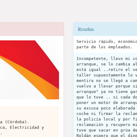
Reseñas
Servicio rápido, económi
parte de los empleados.
Incompetente, llevo mi c
arranque, se lo cambia a
está igual ..retiro el v
taller supuestamente lo 
mentira no se llegó a ca
vuelvo a llevar porque s
arranque" ya no tiene ga
que lo tuve .. si cada d
poner un motor de arranq
su excusa poco elaborada
coche ni firmar la recla
la policía local y por f
a (Córdoba).
reclamación y recupero m
ca, Electricidad y
tuve que sacar en grúa d
.
Roldán espero que el din