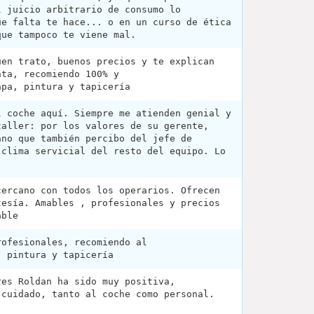
l juicio arbitrario de consumo lo
ue falta te hace... o en un curso de ética
que tampoco te viene mal.
uen trato, buenos precios y te explican
nta, recomiendo 100% y
apa, pintura y tapicería
l coche aquí. Siempre me atienden genial y
taller: por los valores de su gerente,
ano que también percibo del jefe de
 clima servicial del resto del equipo. Lo
cercano con todos los operarios. Ofrecen
tesía. Amables , profesionales y precios
able
rofesionales, recomiendo al
, pintura y tapicería
res Roldan ha sido muy positiva,
 cuidado, tanto al coche como personal.