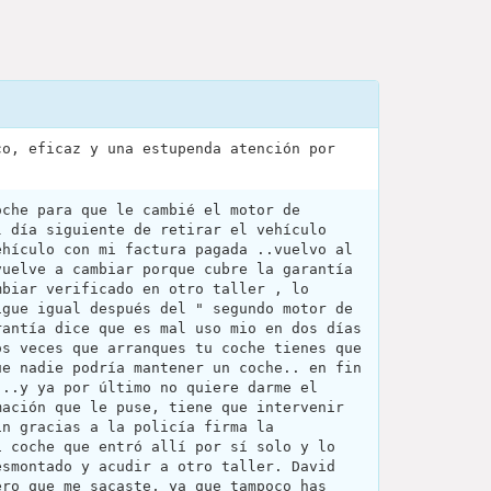
co, eficaz y una estupenda atención por
oche para que le cambié el motor de
l día siguiente de retirar el vehículo
ehículo con mi factura pagada ..vuelvo al
vuelve a cambiar porque cubre la garantía
mbiar verificado en otro taller , lo
igue igual después del " segundo motor de
rantía dice que es mal uso mio en dos días
os veces que arranques tu coche tienes que
ue nadie podría mantener un coche.. en fin
 ..y ya por último no quiere darme el
mación que le puse, tiene que intervenir
in gracias a la policía firma la
i coche que entró allí por sí solo y lo
esmontado y acudir a otro taller. David
ero que me sacaste, ya que tampoco has