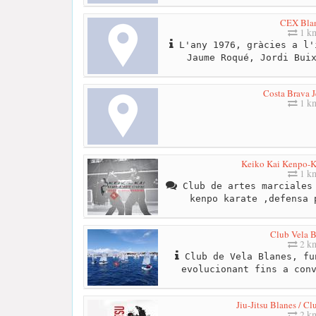
CEX Bla
1 k
L'any 1976, gràcies a l'
Jaume Roqué, Jordi Bui
Costa Brava J
1 k
Keiko Kai Kenpo-Ka
1 k
Club de artes marciales 
kenpo karate ,defensa 
Club Vela B
2 k
Club de Vela Blanes, fu
evolucionant fins a con
Jiu-Jitsu Blanes / C
2 k