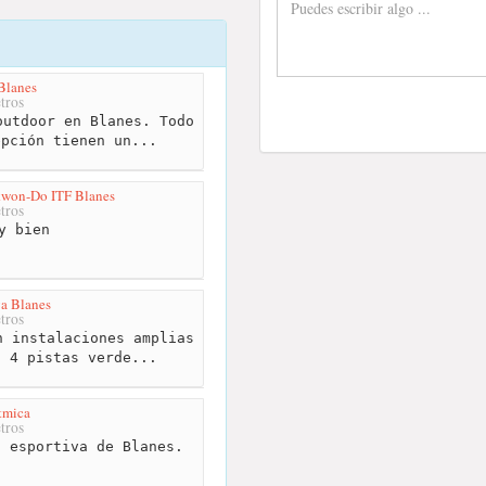
Blanes
tros
utdoor en Blanes. Todo
epción tienen un...
kwon-Do ITF Blanes
tros
y bien
va Blanes
tros
 instalaciones amplias
s 4 pistas verde...
tmica
tros
 esportiva de Blanes.