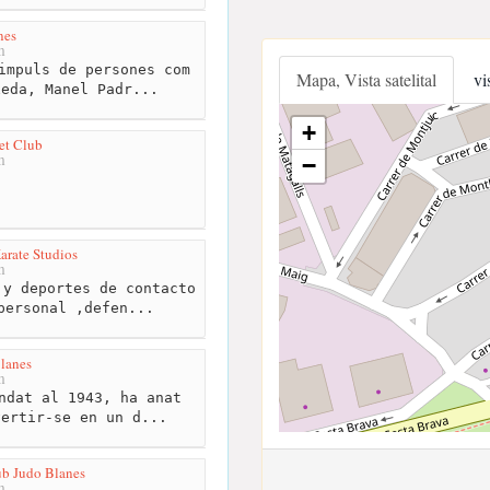
nes
m
impuls de persones com
Mapa, Vista satelital
vi
xeda, Manel Padr...
+
et Club
m
−
rate Studios
m
y deportes de contacto
personal ,defen...
lanes
m
ndat al 1943, ha anat
vertir-se en un d...
lub Judo Blanes
m