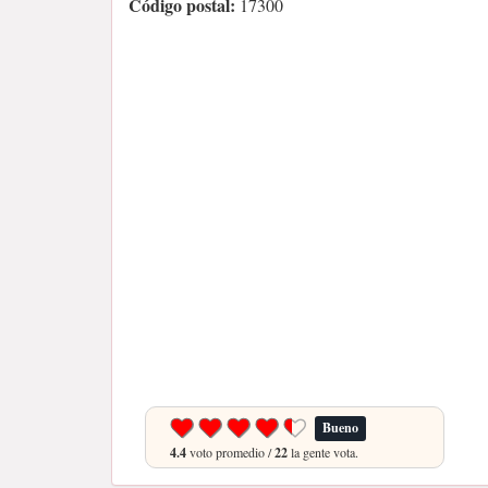
Código postal:
17300
Bueno
4.4
voto promedio /
22
la gente vota.