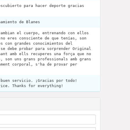
escubierto para hacer deporte gracias
amiento de Blanes ‍‍
cambian el cuerpo, entrenando con ellos
 no eres consciente de que tenías, son
es con grandes conocimientos del
 se debe probar para sorprender Original
nant amb ells recuperes una força que no
s, son uns grans professionals amb grans
ament corporal, s'ha de provar per
 buen servicio. ¡Gracias por todo!
vice. Thanks for everything!