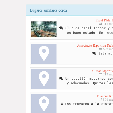
Lugares similares cerca
Espai Pàdel 
311 me
Club de pádel Indoor y o
en buen estado. En rec
Associacio Esportiva Tae
692 me
Esta mu
Ciutat Esporti
713 me
Un pabellón moderno, con
y adecuadas. Quizás la
Blanenc Rí
801 me
Ens trovareu a la ciutat