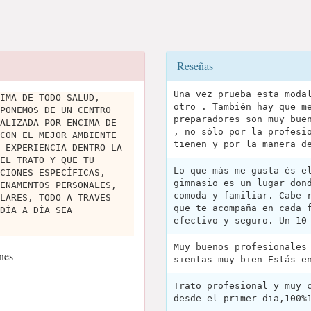
Reseñas
Una vez prueba esta moda
IMA DE TODO SALUD,
otro . También hay que m
PONEMOS DE UN CENTRO
preparadores son muy bue
ALIZADA POR ENCIMA DE
, no sólo por la profesi
CON EL MEJOR AMBIENTE
tienen y por la manera d
 EXPERIENCIA DENTRO LA
EL TRATO Y QUE TU
Lo que más me gusta és e
CIONES ESPECÍFICAS,
gimnasio es un lugar don
ENAMENTOS PERSONALES,
comoda y familiar. Cabe 
LARES, TODO A TRAVES
que te acompaña en cada 
DÍA A DÍA SEA
efectivo y seguro. Un 10
Muy buenos profesionales
nes
sientas muy bien Estás e
Trato profesional y muy 
desde el primer dia,100%