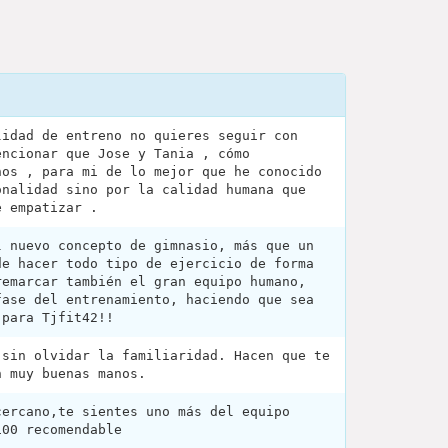
lidad de entreno no quieres seguir con
encionar que Jose y Tania , cómo
nos , para mi de lo mejor que he conocido
onalidad sino por la calidad humana que
e empatizar .
l nuevo concepto de gimnasio, más que un
de hacer todo tipo de ejercicio de forma
remarcar también el gran equipo humano,
fase del entrenamiento, haciendo que sea
 para Tjfit42!!
 sin olvidar la familiaridad. Hacen que te
n muy buenas manos.
cercano,te sientes uno más del equipo
100 recomendable