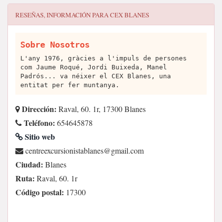
RESEÑAS, INFORMACIÓN PARA
CEX BLANES
Sobre Nosotros
L'any 1976, gràcies a l'impuls de persones
com Jaume Roqué, Jordi Buixeda, Manel
Padrós... va néixer el CEX Blanes, una
entitat per fer muntanya.
Dirección:
Raval, 60. 1r, 17300 Blanes
Teléfono:
654645878
Sitio web
moc.liamg@senalbatsinoisrucxeertnec
Ciudad:
Blanes
Ruta:
Raval, 60. 1r
Código postal:
17300