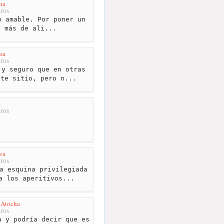
na
ros
 amable. Por poner un
o más de ali...
asa
ros
y seguro que en otras
ste sitio, pero n...
a
ros
va
ros
a esquina privilegiada
a los aperitivos...
e Atocha
ros
 y podría decir que es