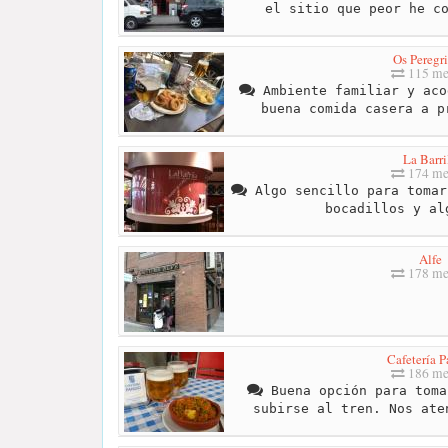
el sitio que peor he c
Os Peregr
115 me
Ambiente familiar y aco
buena comida casera a p
La Barri
174 me
Algo sencillo para tomar
bocadillos y al
Alfe
178 me
Cafetería 
186 me
Buena opción para toma
subirse al tren. Nos ate