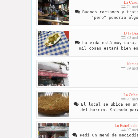
La Caso
71 met
Buenas raciones y trato
"pero" pondría alg
D' la Br
80 met
La vida está muy cara, 
mil cosas estará bien e
Narce
89 met
La Ocha
97 met
El local se ubica en un
del barrio. Soleada par
La Estrella d
97 met
Pedí un menú de mediodía