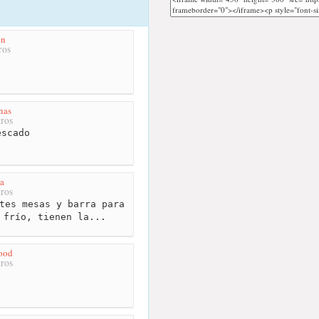
én
ros
nas
ros
scado
a
ros
tes mesas y barra para
 frío, tienen la...
ood
ros