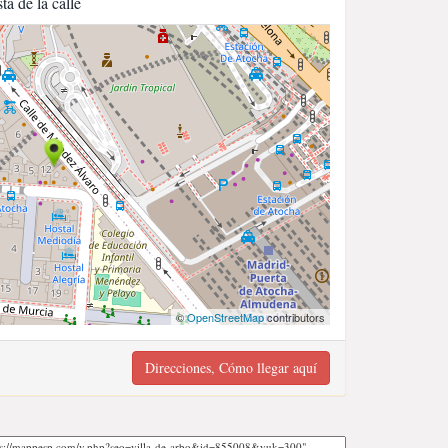
sta de la calle
©
OpenStreetMap
contributors
Direcciones, Cómo llegar aquí