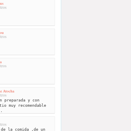
us
tros
ou
tros
a
tros
e Atocha
tros
n preparada y con
tio muy recomendable
..
tros
de la comida ,de un