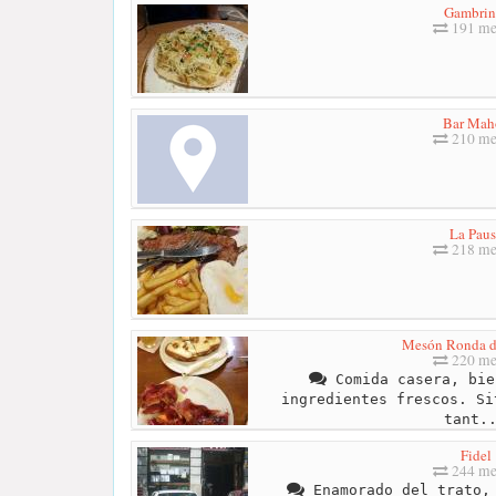
Gambrin
191 me
Bar Mah
210 me
La Paus
218 me
Mesón Ronda d
220 me
Comida casera, bie
ingredientes frescos. Si
tant.
Fidel
244 me
Enamorado del trato, 