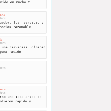
omido en mucho t...
inos
tros
gedor. Buen servicio y
recios razonable...
la
tros
 una cerveceza. Ofrecen
guna ración
tros
Pando
tros
rse una tapa antes de
ndieron rápido y ...