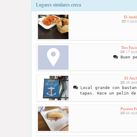
Lugares similares cerca
El And
0 met
Tres Enci
17 met
Buen pe
El Ancl
48 met
Local grande con bastan
tapas. Hace un pelín de
Passion F
66 met