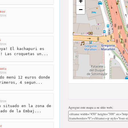
+
−
enue
tros
6
tros
ya! El kachapuri es
 ! Las croquetas un...
anta
tros
do menú 12 euros donde
rimeros, 4 segun...
tros
 situado en la zona de
Agregue este mapa a su sitio web;
lado de la Embaj...
ce