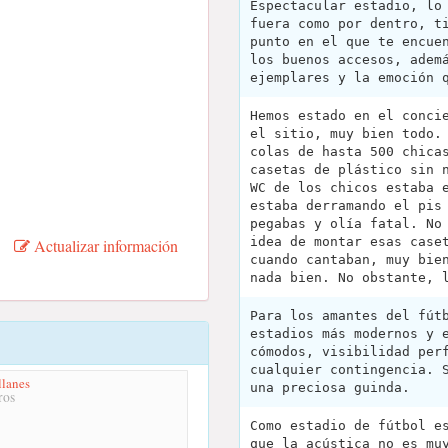
Espectacular estadio, lo
fuera como por dentro, t
punto en el que te encue
los buenos accesos, adem
ejemplares y la emoción 
Hemos estado en el conci
el sitio, muy bien todo.
colas de hasta 500 chica
casetas de plástico sin 
WC de los chicos estaba 
estaba derramando el pis
pegabas y olía fatal. No
idea de montar esas case
Actualizar información
cuando cantaban, muy bie
nada bien. No obstante, 
Para los amantes del fút
estadios más modernos y 
cómodos, visibilidad per
cualquier contingencia. 
lanes
una preciosa guinda.
ros
Como estadio de fútbol e
que la acústica no es mu