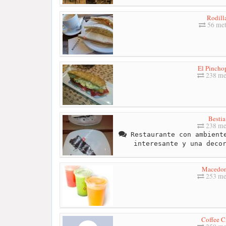
Rodill
56 met
El Pincho
238 me
Bestia
238 me
Restaurante con ambiente
interesante y una deco
Macedon
253 me
Coffee C