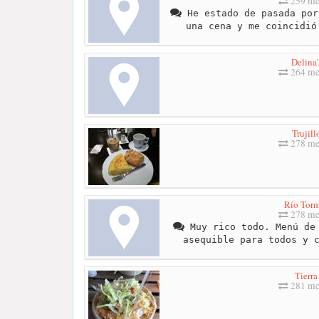
259 me
He estado de pasada por
una cena y me coincidió
Delina'
264 me
Trujill
278 me
Río Tor
278 me
Muy rico todo. Menú de 
asequible para todos y 
Tierra
281 me