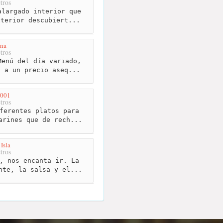
tros
largado interior que
xterior descubiert...
ina
tros
enú del día variado,
a a un precio aseq...
001
tros
ferentes platos para
arines que de rech...
Isla
tros
, nos encanta ir. La
nte, la salsa y el...