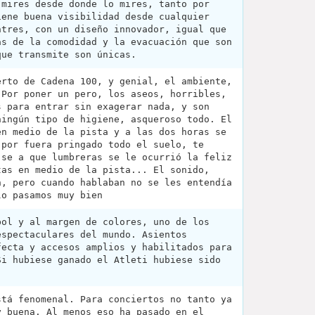
 mires desde donde lo mires, tanto por
iene buena visibilidad desde cualquier
ntres, con un diseño innovador, igual que
ás de la comodidad y la evacuación que son
que transmite son únicas.
erto de Cadena 100, y genial, el ambiente,
 Por poner un pero, los aseos, horribles,
s para entrar sin exagerar nada, y son
ningún tipo de higiene, asqueroso todo. El
en medio de la pista y a las dos horas se
 por fuera pringado todo el suelo, te
 se a que lumbreras se le ocurrió la feliz
tas en medio de la pista... El sonido,
n, pero cuando hablaban no se les entendía
lo pasamos muy bien
bol y al margen de colores, uno de los
espectaculares del mundo. Asientos
fecta y accesos amplios y habilitados para
Si hubiese ganado el Atleti hubiese sido
stá fenomenal. Para conciertos no tanto ya
y buena. Al menos eso ha pasado en el