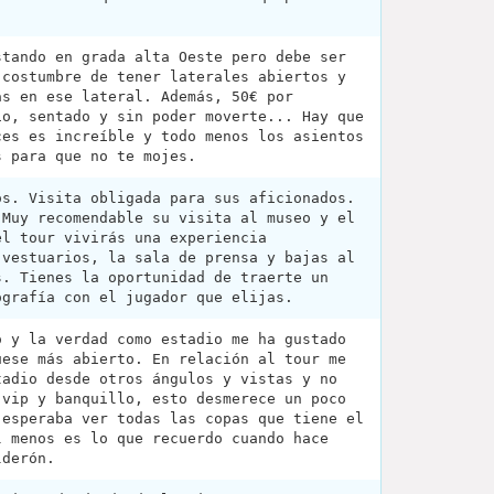
stando en grada alta Oeste pero debe ser
 costumbre de tener laterales abiertos y
as en ese lateral. Además, 50€ por
ío, sentado y sin poder moverte... Hay que
ces es increíble y todo menos los asientos
s para que no te mojes.
os. Visita obligada para sus aficionados.
 Muy recomendable su visita al museo y el
el tour vivirás una experiencia
 vestuarios, la sala de prensa y bajas al
s. Tienes la oportunidad de traerte un
ografía con el jugador que elijas.
o y la verdad como estadio me ha gustado
uese más abierto. En relación al tour me
tadio desde otros ángulos y vistas y no
 vip y banquillo, esto desmerece un poco
 esperaba ver todas las copas que tiene el
l menos es lo que recuerdo cuando hace
lderón.