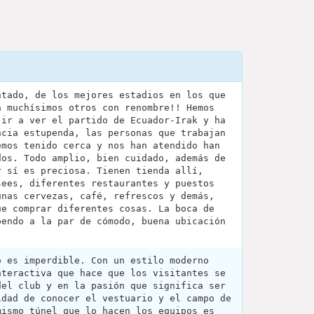
ntado, de los mejores estadios en los que
a muchísimos otros con renombre!! Hemos
 ir a ver el partido de Ecuador-Irak y ha
ncia estupenda, las personas que trabajan
emos tenido cerca y nos han atendido han
dos. Todo amplio, bien cuidado, además de
r sí es preciosa. Tienen tienda allí,
sees, diferentes restaurantes y puestos
unas cervezas, café, refrescos y demás,
ue comprar diferentes cosas. La boca de
pendo a la par de cómodo, buena ubicación
o es imperdible. Con un estilo moderno
nteractiva que hace que los visitantes se
del club y en la pasión que significa ser
idad de conocer el vestuario y el campo de
mismo túnel que lo hacen los equipos es