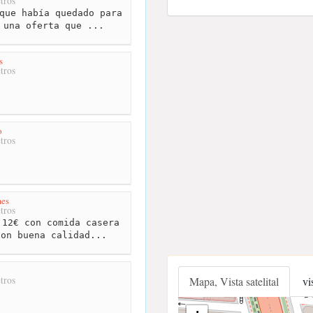
tros
que había quedado para
 una oferta que ...
s
tros
o
tros
mes
tros
12€ con comida casera
con buena calidad...
tros
Mapa, Vista satelital
vi