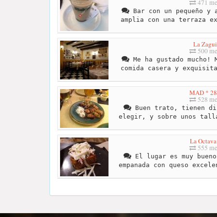
471 me
Bar con un pequeño y a
amplia con una terraza e
La Zagu
500 me
Me ha gustado mucho! M
comida casera y exquisit
MAD * 28
528 me
Buen trato, tienen di
elegir, y sobre unos tall
La Octava 
555 me
El lugar es muy bueno
empanada con queso excele