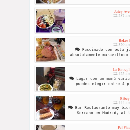
Juicy Av
287 me
Beker 
320 me
Fascinado con esta jo
absolutamente maravilloso
La Entrepl
425 me
Lugar con un menú varia
puedes elegir entre 4 p
Bibey
444 me
Bar Restaurante muy bien
Serrano en Madrid, al 
Pel Pla