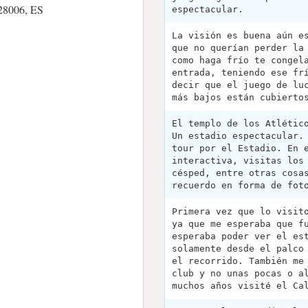
 28006, ES
espectacular.
La visión es buena aún e
que no querían perder la
como haga frío te congel
entrada, teniendo ese fr
decir que el juego de lu
más bajos están cubierto
El templo de los Atlétic
Un estadio espectacular.
tour por el Estadio. En 
interactiva, visitas los
césped, entre otras cosa
recuerdo en forma de fot
Primera vez que lo visit
ya que me esperaba que f
esperaba poder ver el es
solamente desde el palco
el recorrido. También me
club y no unas pocas o a
muchos años visité el Ca