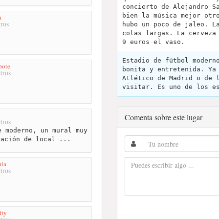
concierto de Alejandro S
bien la música mejor otr
a
ros
hubo un poco de jaleo. L
colas largas. La cerveza
9 euros el vaso.
Estadio de fútbol modern
pote
bonita y entretenida. Ya
tros
Atlético de Madrid o de 
visitar. Es uno de los e
Comenta sobre este lugar
tros
 moderno, un mural muy
ración de local ...
ia
tros
ity