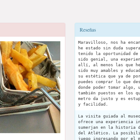
Reseñas
Maravilloso, nos ha enca
he estado sin duda super
tenido la oportunidad de
sido genial, una experie
allí, al menos las que h
sido muy amables y educa
su estética que ya de po
puedes comprar lo que de
donde poder tomar algo, 
también puestos en los q
metro da justo y es estu
y facilidad.
La visita guiada al muse
ofrece una experiencia i
sumerjan en la historia 
del Atlético. La posibil
juego ingresando por el 