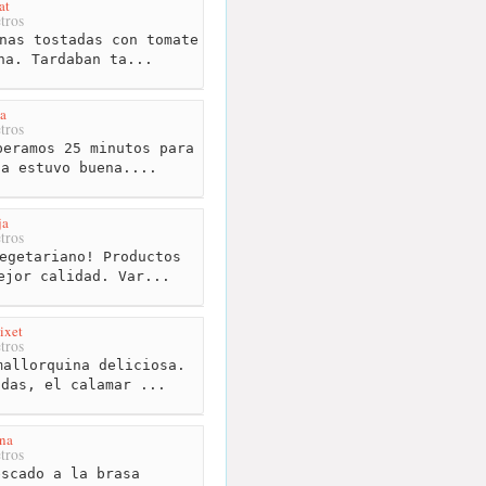
at
tros
nas tostadas con tomate
na. Tardaban ta...
a
tros
eramos 25 minutos para
da estuvo buena....
ja
tros
egetariano! Productos
ejor calidad. Var...
ixet
tros
allorquina deliciosa.
adas, el calamar ...
na
tros
scado a la brasa