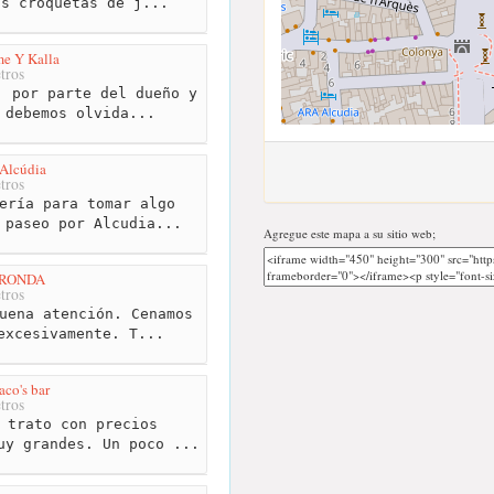
as croquetas de j...
e Y Kalla
tros
 por parte del dueño y
 debemos olvida...
'Alcúdia
tros
ería para tomar algo
 paseo por Alcudia...
Agregue este mapa a su sitio web;
 RONDA
tros
uena atención. Cenamos
excesivamente. T...
co's bar
tros
 trato con precios
uy grandes. Un poco ...