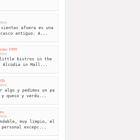
tros
sientas afuera es una
 casco antiguo. A...
istro 1909
tros
little bistros in the
f Alcúdia in Mall...
llà
tros
r algo y pedimos un pa
 y queso y verdu...
nna
tros
ndable, muy limpio, el
 personal excepc...