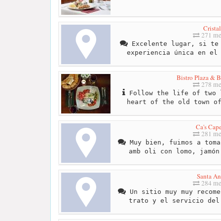
Cristal
271 me
Excelente lugar, si te 
experiencia única en el
Bistro Plaza & B
278 me
Follow the life of two 
heart of the old town o
Ca's Cape
281 me
Muy bien, fuimos a toma
amb oli con lomo, jamón
Santa A
284 me
Un sitio muy muy recome
trato y el servicio del