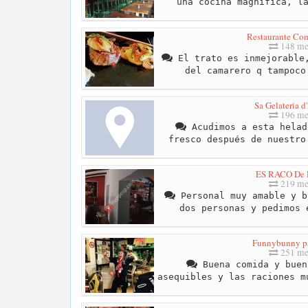
una cocina magnífica, l
Restaurante Com
148 me
El trato es inmejorable,
del camarero q tampoco
Sa Gelateria d
196 me
Acudimos a esta helad
fresco después de nuestro
ES RACO De
219 me
Personal muy amable y b
dos personas y pedimos 
Funnybunny pa
251 me
Buena comida y buen
asequibles y las raciones m