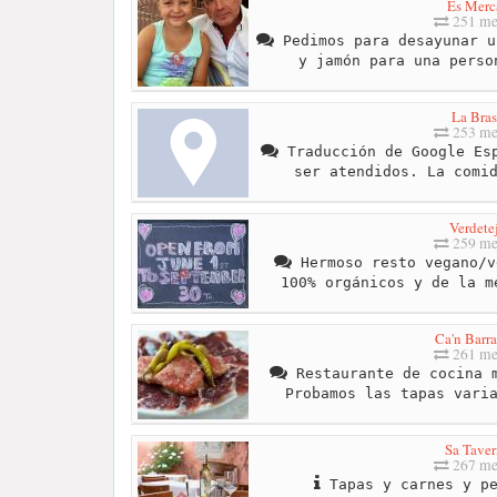
Es Merc
251 me
Pedimos para desayunar u
y jamón para una perso
La Bras
253 me
Traducción de Google Esp
ser atendidos. La comi
Verdete
259 me
Hermoso resto vegano/v
100% orgánicos y de la m
Ca'n Barra
261 me
Restaurante de cocina m
Probamos las tapas vari
Sa Taver
267 me
Tapas y carnes y pe