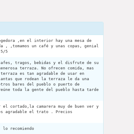
ogedora ,en el interior hay una mesa de
da , ,tomamos un café y unas copas, genial
 5/5
cafes, tragos, bebidas y el disfrute de su
generosa terraza. No ofrecen comida, mas
 terraza es tan agradable de usar en
lantas que rodean la terraza le da una
otros bares del pueblo o puerto de
reúne toda la gente del pueblo hasta tarde
r el cortado,la camarera muy de buen ver y
es agradable el trato . Precios
, lo recomiendo