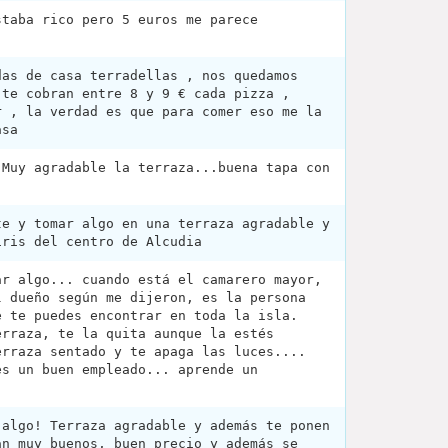
staba rico pero 5 euros me parece
das de casa terradellas , nos quedamos
 te cobran entre 8 y 9 € cada pizza ,
r , la verdad es que para comer eso me la
asa
 Muy agradable la terraza...buena tapa con
te y tomar algo en una terraza agradable y
iris del centro de Alcudia
ar algo... cuando está el camarero mayor,
l dueño según me dijeron, es la persona
e te puedes encontrar en toda la isla.
erraza, te la quita aunque la estés
erraza sentado y te apaga las luces....
es un buen empleado... aprende un
 algo! Terraza agradable y además te ponen
án muy buenos, buen precio y además se