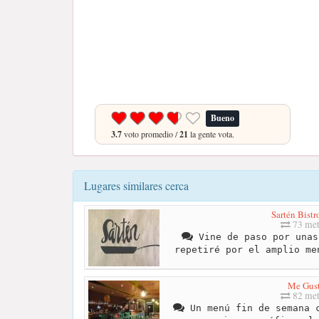
Bueno
3.7
voto promedio /
21
la gente vota.
Lugares similares cerca
Sartén Bist
73 met
Vine de paso por unas
repetiré por el amplio me
Me Gus
82 met
Un menú fin de semana c