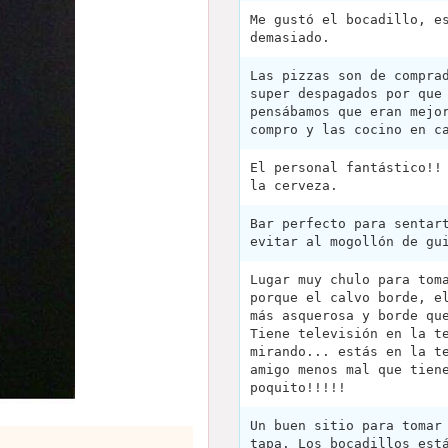
Me gustó el bocadillo, e
demasiado.
Las pizzas son de compra
super despagados por que
pensábamos que eran mejo
compro y las cocino en c
El personal fantástico!!
la cerveza.
Bar perfecto para sentar
evitar al mogollón de gu
Lugar muy chulo para tom
porque el calvo borde, e
más asquerosa y borde qu
Tiene televisión en la t
mirando... estás en la t
amigo menos mal que tien
poquito!!!!!
Un buen sitio para tomar
tapa. Los bocadillos est