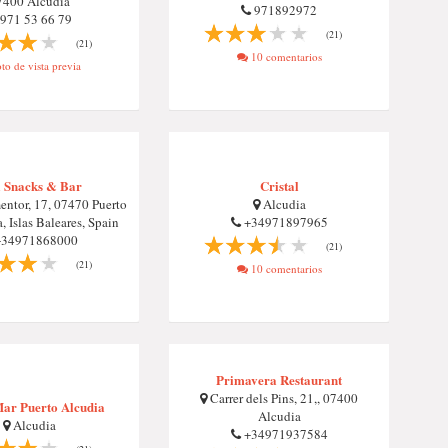
7400 Alcudia
971892972
971 53 66 79
(21)
(21)
10 comentarios
to de vista previa
 Snacks & Bar
Cristal
entor, 17, 07470 Puerto
Alcudia
, Islas Baleares, Spain
+34971897965
34971868000
(21)
(21)
10 comentarios
Primavera Restaurant
Carrer dels Pins, 21,, 07400
Mar Puerto Alcudia
Alcudia
Alcudia
+34971937584