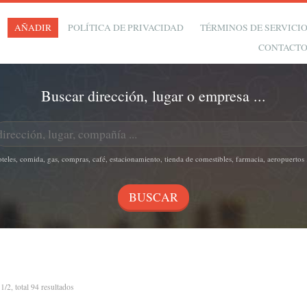
AÑADIR
POLÍTICA DE PRIVACIDAD
TÉRMINOS DE SERVICI
CONTACT
Buscar dirección, lugar o empresa ...
oteles, comida, gas, compras, café, estacionamiento, tienda de comestibles, farmacia, aeropuertos .
n
1/2, total 94 resultados