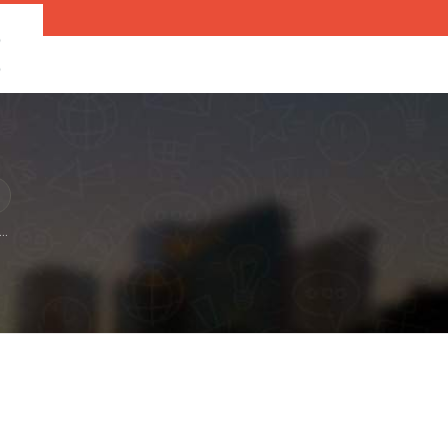
O
O
..