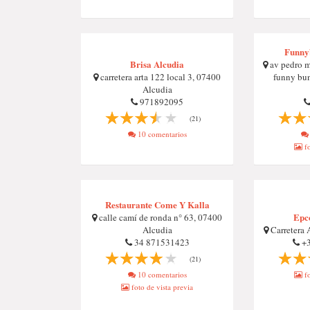
Funny
Brisa Alcudia
av pedro ma
carretera arta 122 local 3, 07400
funny bun
Alcudia
971892095
(21)
10 comentarios
fo
Restaurante Come Y Kalla
Epco
calle camí de ronda n° 63, 07400
Alcudia
Carretera 
34 871531423
+3
(21)
10 comentarios
fo
foto de vista previa