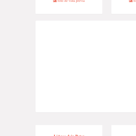
foto de vista previa
fo
L'Arca de'n Peter