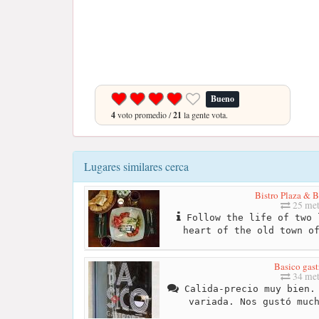
Bueno
4
voto promedio /
21
la gente vota.
Lugares similares cerca
Bistro Plaza & B
25 met
Follow the life of two 
heart of the old town o
Basico gast
34 met
Calida-precio muy bien. 
variada. Nos gustó muc