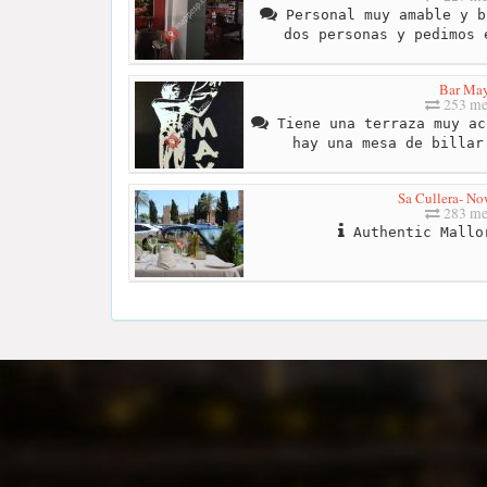
Personal muy amable y b
dos personas y pedimos 
Bar Ma
253 me
Tiene una terraza muy ac
hay una mesa de billar
Sa Cullera- No
283 me
Authentic Mallo