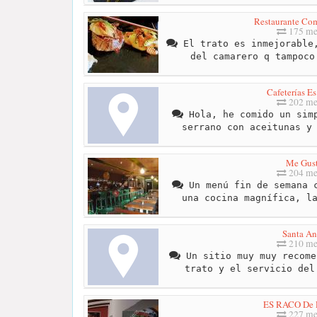
Restaurante Com
175 me
El trato es inmejorable,
del camarero q tampoco
Cafeterías E
202 me
Hola, he comido un simp
serrano con aceitunas y
Me Gus
204 me
Un menú fin de semana c
una cocina magnífica, l
Santa A
210 me
Un sitio muy muy recome
trato y el servicio del
ES RACO De
227 me