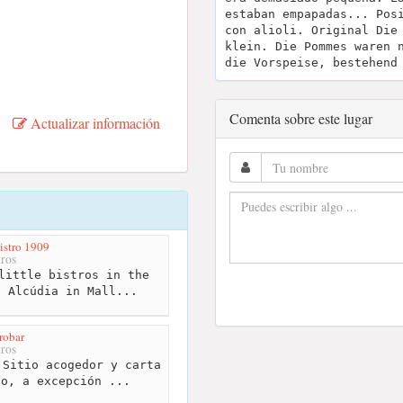
estaban empapadas... Pos
con alioli. Original Die
klein. Die Pommes waren 
die Vorspeise, bestehend
Comenta sobre este lugar
Actualizar información
istro 1909
ros
little bistros in the
f Alcúdia in Mall...
robar
ros
Sitio acogedor y carta
ho, a excepción ...