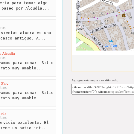
ería para tomar algo
 paseo por Alcudia...
ros
sientas afuera es una
 casco antiguo. A...
c Alcudia
ros
amos para cenar. Sitio
Trato muy amable...
Agregue este mapa a su sitio web;
 S'arc
tros
amos para cenar. Sitio
Trato muy amable...
gada
tros
rvicio excelente. El
tiene un patio int...