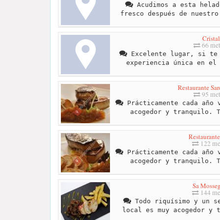
Acudimos a esta helad
fresco después de nuestro
Cristal
66 met
Excelente lugar, si te 
experiencia única en el
Restaurante Sar
95 met
Prácticamente cada año v
acogedor y tranquilo. 
Restaurante
122 me
Prácticamente cada año v
acogedor y tranquilo. 
Sa Mosse
144 me
Todo riquísimo y un se
local es muy acogedor y 