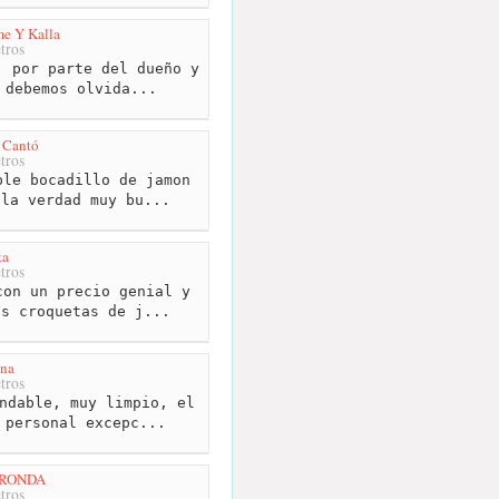
e Y Kalla
tros
 por parte del dueño y
 debemos olvida...
s Cantó
tros
le bocadillo de jamon
 la verdad muy bu...
ta
tros
on un precio genial y
as croquetas de j...
nna
tros
ndable, muy limpio, el
 personal excepc...
 RONDA
tros