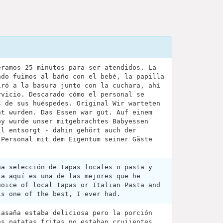
eramos 25 minutos para ser atendidos. La
ndo fuimos al baño con el bebé, la papilla
iró a la basura junto con la cuchara, ahí
rvicio. Descarado cómo el personal se
s de sus huéspedes. Original Wir warteten
nt wurden. Das Essen war gut. Auf einem
by wurde unser mitgebrachtes Babyessen
ll entsorgt - dahin gehört auch der
 Personal mit dem Eigentum seiner Gäste
na selección de tapas locales o pasta y
ía aquí es una de las mejores que he
hoice of local tapas or Italian Pasta and
is one of the best, I ever had.
lasaña estaba deliciosa pero la porción
as patatas fritas no estaban crujientes,