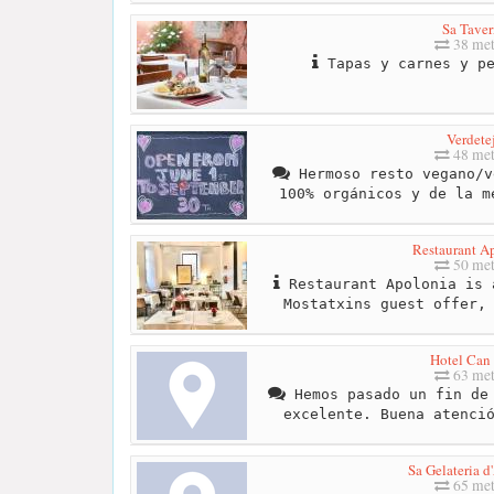
Sa Taver
38 met
Tapas y carnes y pe
Verdete
48 met
Hermoso resto vegano/v
100% orgánicos y de la m
Restaurant A
50 met
Restaurant Apolonia is 
Mostatxins guest offer,
Hotel Can 
63 met
Hemos pasado un fin de 
excelente. Buena atenci
Sa Gelateria d
65 met