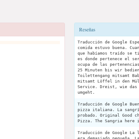
Reseñas
Traducción de Google Esp
comida estuvo buena. Cua
que habíamos traído se t
es donde pertenece el se
ocupa de las pertenencia
25 Minuten bis wir bedie
Toilettengang mitsamt Ba
mitsamt Löffel in den Mü
Service. Dreist, wie das
umgeht.
Traducción de Google Bue
pizza italiana. La sangr
probado. Original Good c
Pizza. The Sangria here 
Traducción de Google La 
era demasiado pequeña. L