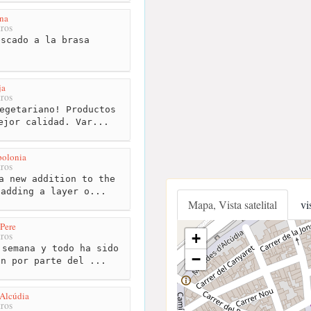
na
ros
scado a la brasa
ja
ros
egetariano! Productos
ejor calidad. Var...
polonia
ros
a new addition to the
 adding a layer o...
Mapa, Vista satelital
vi
Pere
ros
+
semana y todo ha sido
−
ón por parte del ...
'Alcúdia
ros