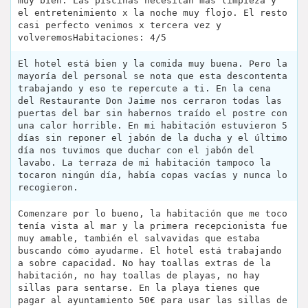
muy bien. Las piscinas necesitan más limpieza y
el entretenimiento x la noche muy flojo. El resto
casi perfecto venimos x tercera vez y
volveremosHabitaciones: 4/5
El hotel está bien y la comida muy buena. Pero la
mayoría del personal se nota que esta descontenta
trabajando y eso te repercute a ti. En la cena
del Restaurante Don Jaime nos cerraron todas las
puertas del bar sin habernos traído el postre con
una calor horrible. En mi habitación estuvieron 5
días sin reponer el jabón de la ducha y el último
día nos tuvimos que duchar con el jabón del
lavabo. La terraza de mi habitación tampoco la
tocaron ningún día, había copas vacías y nunca lo
recogieron.
Comenzare por lo bueno, la habitación que me toco
tenía vista al mar y la primera recepcionista fue
muy amable, también el salvavidas que estaba
buscando cómo ayudarme. El hotel está trabajando
a sobre capacidad. No hay toallas extras de la
habitación, no hay toallas de playas, no hay
sillas para sentarse. En la playa tienes que
pagar al ayuntamiento 50€ para usar las sillas de