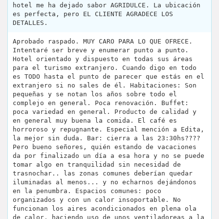
hotel me ha dejado sabor AGRIDULCE. La ubicación
es perfecta, pero EL CLIENTE AGRADECE LOS
DETALLES.
Aprobado raspado. MUY CARO PARA LO QUE OFRECE.
Intentaré ser breve y enumerar punto a punto.
Hotel orientado y dispuesto en todas sus áreas
para el turismo extranjero. Cuando digo en todo
es TODO hasta el punto de parecer que estás en el
extranjero si no sales de él. Habitaciones: Son
pequeñas y se notan los años sobre todo el
complejo en general. Poca renovación. Buffet:
poca variedad en general. Producto de calidad y
en general muy buena la comida. El café es
horroroso y repugnante. Especial mención a Edita,
la mejor sin duda. Bar: cierra a las 23:30hs????
Pero bueno señores, quién estando de vacaciones
da por finalizado un día a esa hora y no se puede
tomar algo en tranquilidad sin necesidad de
trasnochar.. las zonas comunes deberían quedar
iluminadas al menos... y no echarnos dejándonos
en la penumbra. Espacios comunes: poco
organizados y con un calor insoportable. No
funcionan los aires acondicionados en plena ola
de calor, haciendo uso de unos ventiladoreas a la