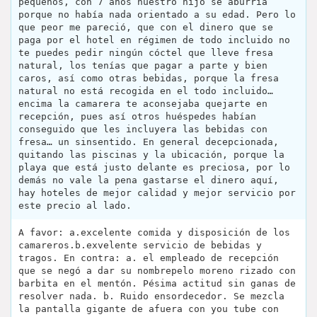
pequeños, con 7 años nuestro hijo se aburría
porque no había nada orientado a su edad. Pero lo
que peor me pareció, que con el dinero que se
paga por el hotel en régimen de todo incluido no
te puedes pedir ningún cóctel que lleve fresa
natural, los tenías que pagar a parte y bien
caros, así como otras bebidas, porque la fresa
natural no está recogida en el todo incluido…
encima la camarera te aconsejaba quejarte en
recepción, pues así otros huéspedes habían
conseguido que les incluyera las bebidas con
fresa… un sinsentido. En general decepcionada,
quitando las piscinas y la ubicación, porque la
playa que está justo delante es preciosa, por lo
demás no vale la pena gastarse el dinero aquí,
hay hoteles de mejor calidad y mejor servicio por
este precio al lado.
A favor: a.excelente comida y disposición de los
camareros.b.exvelente servicio de bebidas y
tragos. En contra: a. el empleado de recepción
que se negó a dar su nombrepelo moreno rizado con
barbita en el mentón. Pésima actitud sin ganas de
resolver nada. b. Ruido ensordecedor. Se mezcla
la pantalla gigante de afuera con you tube con