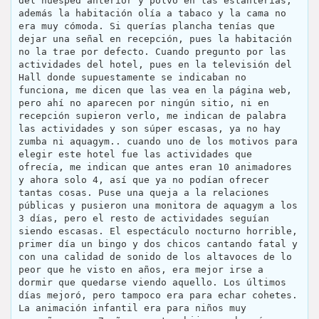
del huésped anterior y polvo en las estanterías,
además la habitación olía a tabaco y la cama no
era muy cómoda. Si querías plancha tenías que
dejar una señal en recepción, pues la habitación
no la trae por defecto. Cuando pregunto por las
actividades del hotel, pues en la televisión del
Hall donde supuestamente se indicaban no
funciona, me dicen que las vea en la página web,
pero ahí no aparecen por ningún sitio, ni en
recepción supieron verlo, me indican de palabra
las actividades y son súper escasas, ya no hay
zumba ni aquagym.. cuando uno de los motivos para
elegir este hotel fue las actividades que
ofrecía, me indican que antes eran 10 animadores
y ahora solo 4, así que ya no podían ofrecer
tantas cosas. Puse una queja a la relaciones
públicas y pusieron una monitora de aquagym a los
3 días, pero el resto de actividades seguían
siendo escasas. El espectáculo nocturno horrible,
primer día un bingo y dos chicos cantando fatal y
con una calidad de sonido de los altavoces de lo
peor que he visto en años, era mejor irse a
dormir que quedarse viendo aquello. Los últimos
días mejoró, pero tampoco era para echar cohetes.
La animación infantil era para niños muy