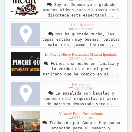
Soy el Juanma yo e grabado
muchos vídeos para su insta está
discoteca está espectacul...
El Niu Igualada
607 metros
Nos ha gustado mucho, las
tapas estaban muy buenas, patatas
naturales, jamón ibérico ...
El Pinche Güero Restaurant Mexicà Igualada
626 metros
Fuimos una noche en familia y
la verdad es q es el peor
mejicano que he comido en mi ...
Entretemps
626 metros
La ensalada con bacalao y
romesco está exquisita, el arroz
de marisco demasiada verdu...
Visceral Espai Gastronòmic
658 metros
Traducido por Google Muy buena
atención para el camaro y