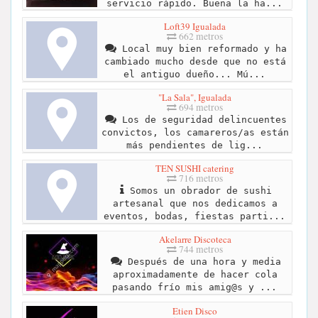
servicio rápido. Buena la ha...
Loft39 Igualada
662 metros
Local muy bien reformado y ha
cambiado mucho desde que no está
el antiguo dueño... Mú...
"La Sala", Igualada
694 metros
Los de seguridad delincuentes
convictos, los camareros/as están
más pendientes de lig...
TEN SUSHI catering
716 metros
Somos un obrador de sushi
artesanal que nos dedicamos a
eventos, bodas, fiestas parti...
Akelarre Discoteca
744 metros
Después de una hora y media
aproximadamente de hacer cola
pasando frío mis amig@s y ...
Etien Disco