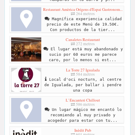
Restaurant Amèrica Orígens d'Espai Gastronom...
264 metros
Magnífica experiencia calidad
precio de este Menú de 19.50€.
Con productos de la tier...
Canaletes Restaurant
272 metros
El lugar está muy abandonado y
sucio por 60 euros me parece
caro, por lo menos si est...
La Torre 27 Igualada
584 metros
Local d'oci nocturn, al centre
de Igualada, per ballar i pendre
una copa
L' Encanteri Chillout
586 metros
Un lugar mágico me encantó lo
recomiendo al muy privado y
acogedor para estar con tu...
Inèdit Pub
601 metros