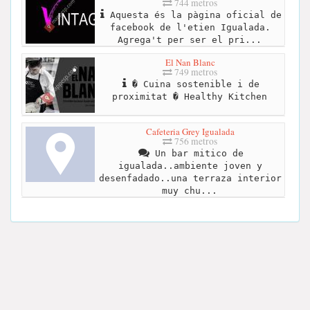
744 metros
Aquesta és la pàgina oficial de
facebook de l'etien Igualada.
Agrega't per ser el pri...
El Nan Blanc
749 metros
� Cuina sostenible i de
proximitat � Healthy Kitchen
Cafeteria Grey Igualada
756 metros
Un bar mitico de
igualada..ambiente joven y
desenfadado..una terraza interior
muy chu...