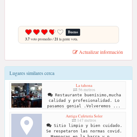
Bueno
3.7
voto promedio /
21
la gente vota.
Actualizar información
Lugares similares cerca
La tahona
56 metros
Restaurante buenísimo,mucha
calidad y profesionalidad. Lo
pasamos genial .Volveremos ...
Antiga Cafeteria Soler
147 metros
Sitio limpio y bien cuidado.
Se respetaron las normas covid.
Mamparas en la barra y p...