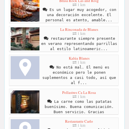
Brasa Rock Las and Roig
1 km
Es un lugar muy acogedor, con
una decoración excelente. El
personal es atento, amable...
La Rinconada de Blanes
1 km
restaurante siempre presente
en verano representando parrillas
al estilo latinoameric...
Kalúa Blanes
1 km
No está mal. El menú es
económico pero le ponen
suplementos a casi todo, así que
al f...
Pollastres Ca La Rosa
1 km
La carne como las patatas
buenísimo. Buena comunicación.
Buen servicio. Gracias
Restaurante Carlo
1 km