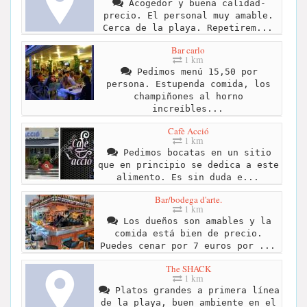
Acogedor y buena calidad-
precio. El personal muy amable.
Cerca de la playa. Repetirem...
Bar carlo
1 km
Pedimos menú 15,50 por
persona. Estupenda comida, los
champiñones al horno
increíbles...
Cafè Acció
1 km
Pedimos bocatas en un sitio
que en principio se dedica a este
alimento. Es sin duda e...
Bar/bodega d'arte.
1 km
Los dueños son amables y la
comida está bien de precio.
Puedes cenar por 7 euros por ...
The SHACK
1 km
Platos grandes a primera línea
de la playa, buen ambiente en el