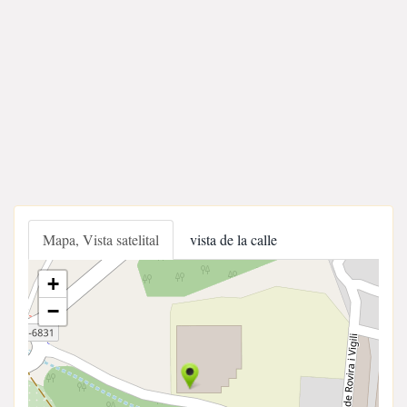
Mapa, Vista satelital
vista de la calle
+
−