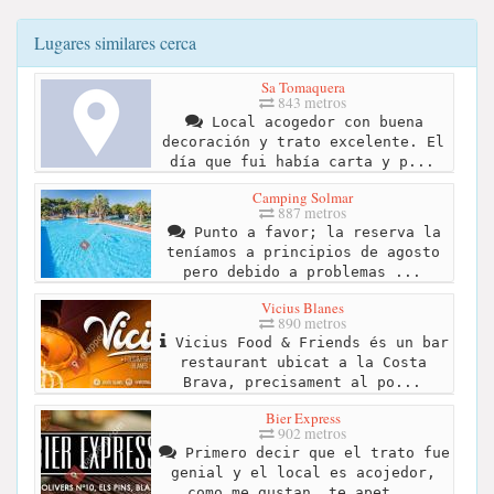
Lugares similares cerca
Sa Tomaquera
843 metros
Local acogedor con buena
decoración y trato excelente. El
día que fui había carta y p...
Camping Solmar
887 metros
Punto a favor; la reserva la
teníamos a principios de agosto
pero debido a problemas ...
Vicius Blanes
890 metros
Vicius Food & Friends és un bar
restaurant ubicat a la Costa
Brava, precisament al po...
Bier Express
902 metros
Primero decir que el trato fue
genial y el local es acojedor,
como me gustan, te apet...