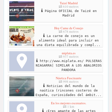
Taizé Madrid
610 metros
Página OFICIAL de Taizé en
Madrid
Hoy Carne de Conejo
678 metros
La carne de conejo es un
alimento ideal para incluir en
una dieta equilibrada y compl...
miplata.es
937 metros
http://www.miplata.es/ PULSERAS
NIAGARRA| SIMILAR A LOS ABALORIOS
PANDORA
Náutica Fascinante
998 metros
Noticias del mundo de la
naútica (rincones costeros de
España, curiosidades del ámbit...
En los mejores escenarios.
1 km
¿Eres amante de las artes