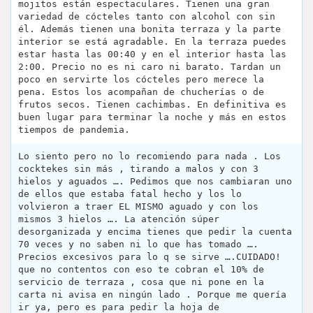
mojitos están espectaculares. Tienen una gran
variedad de cócteles tanto con alcohol con sin
él. Además tienen una bonita terraza y la parte
interior se está agradable. En la terraza puedes
estar hasta las 00:40 y en el interior hasta las
2:00. Precio no es ni caro ni barato. Tardan un
poco en servirte los cócteles pero merece la
pena. Estos los acompañan de chucherías o de
frutos secos. Tienen cachimbas. En definitiva es
buen lugar para terminar la noche y más en estos
tiempos de pandemia.
Lo siento pero no lo recomiendo para nada . Los
cocktekes sin más , tirando a malos y con 3
hielos y aguados …. Pedimos que nos cambiaran uno
de ellos que estaba fatal hecho y los lo
volvieron a traer EL MISMO aguado y con los
mismos 3 hielos …. La atención súper
desorganizada y encima tienes que pedir la cuenta
70 veces y no saben ni lo que has tomado ….
Precios excesivos para lo q se sirve ….CUIDADO!
que no contentos con eso te cobran el 10% de
servicio de terraza , cosa que ni pone en la
carta ni avisa en ningún lado . Porque me quería
ir ya, pero es para pedir la hoja de