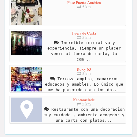
Fuse Puerta América
5 km
Fuera de Carta
5 km
Increíble iniciativa y
experiencia, siempre un placer
venir al fuera de carta, la
com...
Roxy 63
5 km
Terraza amplia, camareros
educados y amables. Lo único que
me ha parecido caro los do...
Kantamelade
5 km
Restaurante con una decoración
muy cuidada , ambiente acogedor y
una carta con platos...