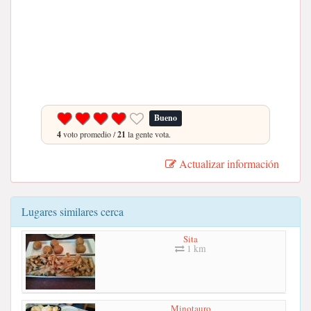
Bueno
4
voto promedio /
21
la gente vota.
Actualizar información
Lugares similares cerca
Sita
1 km
Minotauro