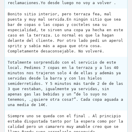
reclamaciones.Yo desde luego no voy a volver .
Bonito sitio interior, pero terraza fea, mal
puesta y muy mal servida.En ningún sitio que sea
bar de copas o las copas y cocteles sea su
especialidad, te sirven una copa ya hecha en este
caso en la terraza. Lo normal es que la hagan
delante del cliente. Por otro lado pedí un aperol
spritz y sabía más a agua que otra cosa.
Completamente desaconsejable. No volveré.
Totalmente sorprendido con el servicio de este
local. Pedimos 7 copas en la terraza y a los 40
minutos nos trajeron solo 4 de ellas y además ya
servidas desde la barra y con los hielos
semiderretidos. Y 5 minutos más tarde 2 de de las
3 que restaban, igualmente ya servidas, sin
apenas gas las bebidas y un “de lo suyo no
tenemos, .¿quiere otra cosa?”. Cada copa aguada a
una media de 14€.
Siempre uno se queda con el final . Al principio
estaba disgustada tanto por la espera como por la
calidad pero un camarero muy amable creo que se
llama Randy supo arreglarlo enseguida