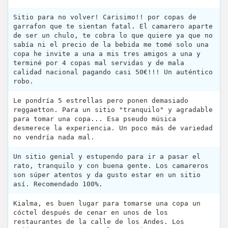
Sitio para no volver! Carisimo!! por copas de
garrafon que te sientan fatal. El camarero aparte
de ser un chulo, te cobra lo que quiere ya que no
sabía ni el precio de la bebida me tomé solo una
copa he invite a una a mis tres amigos a una y
terminé por 4 copas mal servidas y de mala
calidad nacional pagando casi 50€!!! Un auténtico
robo.
Le pondría 5 estrellas pero ponen demasiado
reggaetton. Para un sitio "tranquilo" y agradable
para tomar una copa... Esa pseudo música
desmerece la experiencia. Un poco más de variedad
no vendría nada mal.
Un sitio genial y estupendo para ir a pasar el
rato, tranquilo y con buena gente. Los camareros
son súper atentos y da gusto estar en un sitio
así. Recomendado 100%.
Kialma, es buen lugar para tomarse una copa un
cóctel después de cenar en unos de los
restaurantes de la calle de los Andes. Los