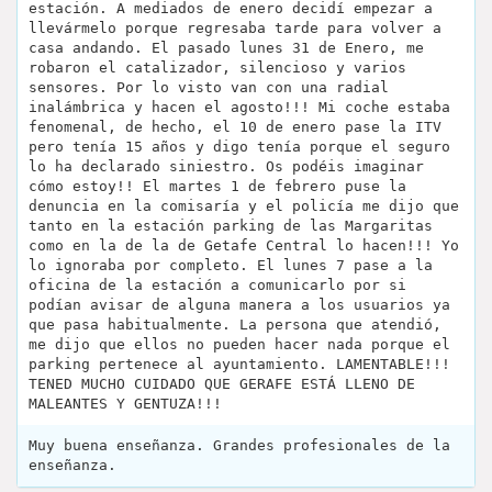
estación. A mediados de enero decidí empezar a
llevármelo porque regresaba tarde para volver a
casa andando. El pasado lunes 31 de Enero, me
robaron el catalizador, silencioso y varios
sensores. Por lo visto van con una radial
inalámbrica y hacen el agosto!!! Mi coche estaba
fenomenal, de hecho, el 10 de enero pase la ITV
pero tenía 15 años y digo tenía porque el seguro
lo ha declarado siniestro. Os podéis imaginar
cómo estoy!! El martes 1 de febrero puse la
denuncia en la comisaría y el policía me dijo que
tanto en la estación parking de las Margaritas
como en la de la de Getafe Central lo hacen!!! Yo
lo ignoraba por completo. El lunes 7 pase a la
oficina de la estación a comunicarlo por si
podían avisar de alguna manera a los usuarios ya
que pasa habitualmente. La persona que atendió,
me dijo que ellos no pueden hacer nada porque el
parking pertenece al ayuntamiento. LAMENTABLE!!!
TENED MUCHO CUIDADO QUE GERAFE ESTÁ LLENO DE
MALEANTES Y GENTUZA!!!
Muy buena enseñanza. Grandes profesionales de la
enseñanza.