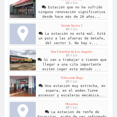
4 km
Estación que no ha sufrido
ninguna renovación significativa
desde hace más de 20 años...
Getafe Sector 3
4 km
La estación no está mal. Está
un poco a las afueras de Getafe,
del sector 3. No hay v...
San Cristobal de Los Angeles
4 km
Si van a trabajar o tienen que
llegar a una cita importante
eviten coger este método ...
Villaverde Bajo
5 km
Una estación muy estrecha, en
espera, en el anden.Tiene
ascensor y escaleras mecánica...
Orcasitas
5 km
La estacion de renfe de
Orcasitas, acaba de ser reformada