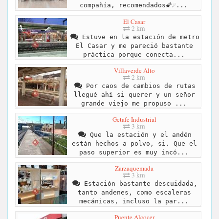
compañía, recomendados🌠☄...
El Casar
2 km
Estuve en la estación de metro
El Casar y me pareció bastante
práctica porque conecta...
Villaverde Alto
2 km
Por caos de cambios de rutas
llegué ahí si querer y un señor
grande viejo me propuso ...
Getafe Industrial
3 km
Que la estación y el andén
están hechos a polvo, si. Que el
paso superior es muy incó...
Zarzaquemada
3 km
Estación bastante descuidada,
tanto andenes, como escaleras
mecánicas, incluso la par...
Puente Alcocer