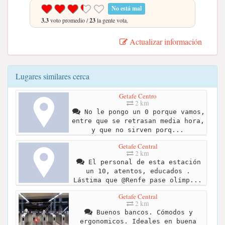
No está mal
3.3
voto promedio /
23
la gente vota.
Actualizar información
Lugares similares cerca
Getafe Centro
2 km
No le pongo un 0 porque vamos,
entre que se retrasan media hora,
y que no sirven porq...
Getafe Central
2 km
El personal de esta estación
un 10, atentos, educados .
Lástima que @Renfe pase olímp...
Getafe Central
2 km
Buenos bancos. Cómodos y
ergonomicos. Ideales en buena