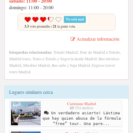
sábado: 11:00 - 20:00
domingo: 11:00 - 20:00
No está mal
3.3
voto promedio /
21
la gente vota.
Actualizar información
búsquedas relacionadas:
Toledo Madrid, Tour de Madrid a Toledo,
Madrid tours, Tours a Toledo y Segovia desde Madrid, Bus turístico
Madrid, Mirabus Madrid, Bus sube y baja Madrid, Express travel
tours Madrid
Lugares similares cerca
Cuéntame Madrid
554 metros
Un verdadero acierto! Lástima
que hay quien abusa de la fórmula
“free” tour. Una pare...