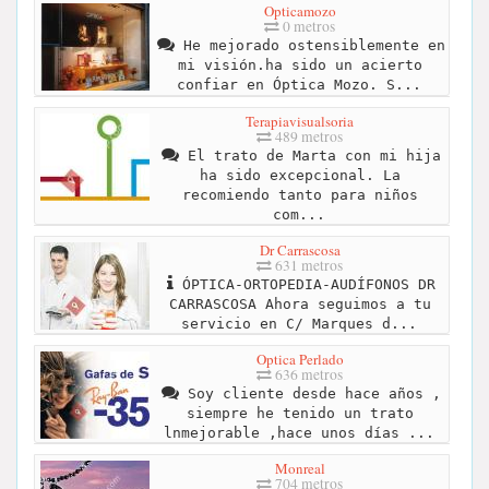
Opticamozo
0 metros
He mejorado ostensiblemente en
mi visión.ha sido un acierto
confiar en Óptica Mozo. S...
Terapiavisualsoria
489 metros
El trato de Marta con mi hija
ha sido excepcional. La
recomiendo tanto para niños
com...
Dr Carrascosa
631 metros
ÓPTICA-ORTOPEDIA-AUDÍFONOS DR
CARRASCOSA Ahora seguimos a tu
servicio en C/ Marques d...
Optica Perlado
636 metros
Soy cliente desde hace años ,
siempre he tenido un trato
lnmejorable ,hace unos días ...
Monreal
704 metros