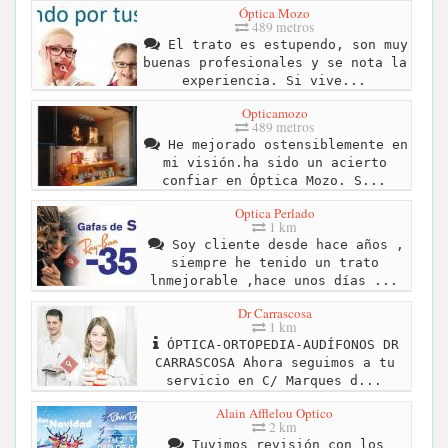
Óptica Mozo
489 metros
El trato es estupendo, son muy
buenas profesionales y se nota la
experiencia. Si vive...
Opticamozo
489 metros
He mejorado ostensiblemente en
mi visión.ha sido un acierto
confiar en Óptica Mozo. S...
Optica Perlado
1 km
Soy cliente desde hace años ,
siempre he tenido un trato
lnmejorable ,hace unos días ...
Dr Carrascosa
1 km
ÓPTICA-ORTOPEDIA-AUDÍFONOS DR
CARRASCOSA Ahora seguimos a tu
servicio en C/ Marques d...
Alain Afflelou Optico
2 km
Tuvimos revisión con los