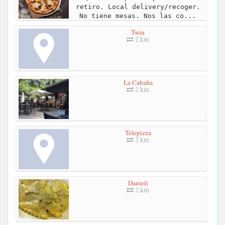
retiro. Local delivery/recoger.
No tiene mesas. Nos las co...
Twin
2 km
La Cabaña
2 km
Telepizza
2 km
Danieli
2 km