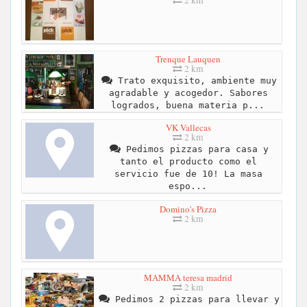
2 km
Trenque Lauquen
2 km
Trato exquisito, ambiente muy
agradable y acogedor. Sabores
logrados, buena materia p...
VK Vallecas
2 km
Pedimos pizzas para casa y
tanto el producto como el
servicio fue de 10! La masa
espo...
Domino's Pizza
2 km
MAMMA teresa madrid
2 km
Pedimos 2 pizzas para llevar y