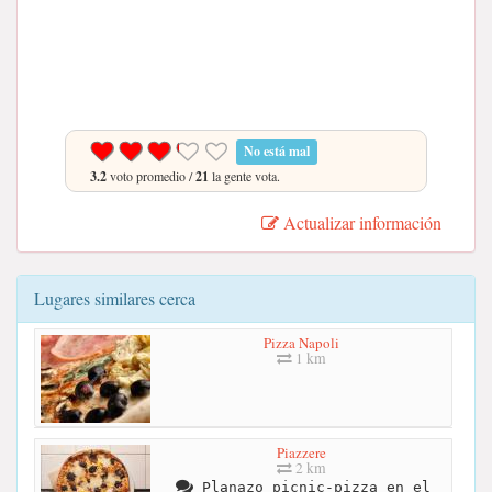
No está mal
3.2
voto promedio /
21
la gente vota.
Actualizar información
Lugares similares cerca
Pizza Napoli
1 km
Piazzere
2 km
Planazo picnic-pizza en el