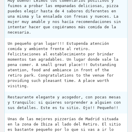
Muy bueno! Leímos los comentarios positivos y
fuimos a probar las empanadas deliciosas, pizza
puedes elegir hasta de 4 sabores diferentes en
una misma y la ensalada con fresas y nueces. La
mujer muy amable y nos hacía recomendaciones sin
intentar hacer que cogiéramos más comida de la
necesaria.
Un pequeño gran lugar!!! Estupenda atención
comida y ambiente frente al retiro.
Felicitaciones al establecimiento por brindar
momentos tan agradables. Un lugar donde vale la
pena comer. A small great place!!! Outstanding
atention, food and ambiance in front of the
retiro park. Congratulations to the venue for
providing such pleasant time. A place worth
visiting.
Restaurante elegante y acogedor, con pocas mesas
y tranquilo: si quieres sorprender a alguien con
sus detalles. Este es tu sitio. Ojo!! Pequeño!!
Unas de las mejores pizzerías de Madrid situada
en la zona de Ibiza al lado del Retiro. El sitio
es bastante pequeño por lo que si vas a ir lo