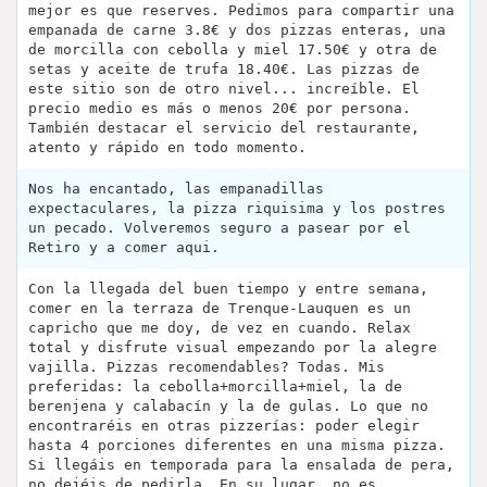
mejor es que reserves. Pedimos para compartir una
empanada de carne 3.8€ y dos pizzas enteras, una
de morcilla con cebolla y miel 17.50€ y otra de
setas y aceite de trufa 18.40€. Las pizzas de
este sitio son de otro nivel... increíble. El
precio medio es más o menos 20€ por persona.
También destacar el servicio del restaurante,
atento y rápido en todo momento.
Nos ha encantado, las empanadillas
expectaculares, la pizza riquisima y los postres
un pecado. Volveremos seguro a pasear por el
Retiro y a comer aqui.
Con la llegada del buen tiempo y entre semana,
comer en la terraza de Trenque-Lauquen es un
capricho que me doy, de vez en cuando. Relax
total y disfrute visual empezando por la alegre
vajilla. Pizzas recomendables? Todas. Mis
preferidas: la cebolla+morcilla+miel, la de
berenjena y calabacín y la de gulas. Lo que no
encontraréis en otras pizzerías: poder elegir
hasta 4 porciones diferentes en una misma pizza.
Si llegáis en temporada para la ensalada de pera,
no dejéis de pedirla. En su lugar, no es