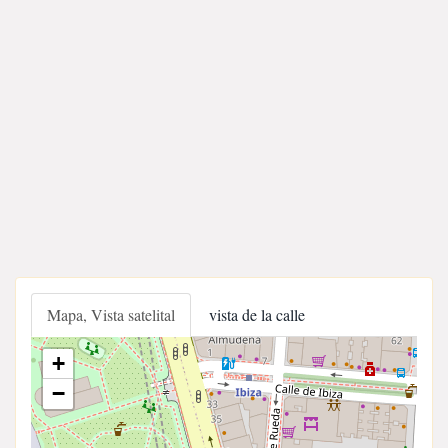
Mapa, Vista satelital
vista de la calle
+
−