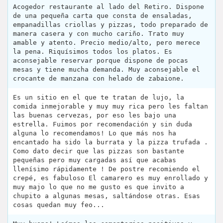
Acogedor restaurante al lado del Retiro. Dispone
de una pequeña carta que consta de ensaladas,
empanadillas criollas y pizzas, todo preparado de
manera casera y con mucho cariño. Trato muy
amable y atento. Precio medio/alto, pero merece
la pena. Riquísimos todos los platos. Es
aconsejable reservar porque dispone de pocas
mesas y tiene mucha demanda. Muy aconsejable el
crocante de manzana con helado de zabaione.
Es un sitio en el que te tratan de lujo, la
comida inmejorable y muy muy rica pero les faltan
las buenas cervezas, por eso les bajo una
estrella. Fuimos por recomendación y sin duda
alguna lo recomendamos! Lo que más nos ha
encantado ha sido la burrata y la pizza trufada .
Como dato decir que las pizzas son bastante
pequeñas pero muy cargadas así que acabas
llenísimo rápidamente ! De postre recomiendo el
crepé, es fabuloso El camarero es muy enrollado y
muy majo lo que no me gusto es que invito a
chupito a algunas mesas, saltándose otras. Esas
cosas quedan muy feo...