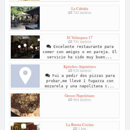
La Cabaña
742 metros
El Velázquez 17
791 metros
Excelente restaurante para
comer con amigos o en pareja. El
servicio ha sido muy buen...
Kprichos Argentinos
920 metros
Fui a pedir dos pizzas para
probar,me llevé 1 fugazza con
mozarela y una napolitana c...
Grosso Napoletano
964 metros
La Buena Cocina
1 km