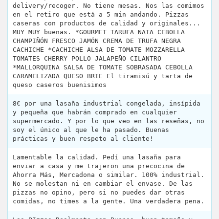
delivery/recoger. No tiene mesas. Nos las comimos
en el retiro que está a 5 min andando. Pizzas
caseras con productos de calidad y originales...
MUY MUY buenas. *GOURMET TARUFA NATA CEBOLLA
CHAMPIÑÓN FRESCO JAMÓN CREMA DE TRUFA NEGRA
CACHICHE *CACHICHE ALSA DE TOMATE MOZZARELLA
TOMATES CHERRY POLLO JALAPEÑO CILANTRO
*MALLORQUINA SALSA DE TOMATE SOBRASADA CEBOLLA
CARAMELIZADA QUESO BRIE El tiramisú y tarta de
queso caseros buenisimos
8€ por una lasaña industrial congelada, insípida
y pequeña que habrán comprado en cualquier
supermercado. Y por lo que veo en las reseñas, no
soy el único al que le ha pasado. Buenas
prácticas y buen respeto al cliente!
Lamentable la calidad. Pedí una lasaña para
enviar a casa y me trajeron una precocina de
Ahorra Más, Mercadona o similar. 100% industrial.
No se molestan ni en cambiar el envase. De las
pizzas no opino, pero si no puedes dar otras
comidas, no times a la gente. Una verdadera pena.