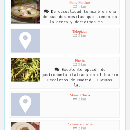
Forte Fortino
1 km
De casualidad terminé en una
de sus dos mesitas que tienen en
la acera y decidimos to...
Telepizza
2 km
Flavia
2 km
Excelente opción de
gastronomía italiana en el barrio
Recoletos de Madrid. Tuvimos
la...
Mama Chicò
2 km
Pizzamascalzone
2 km