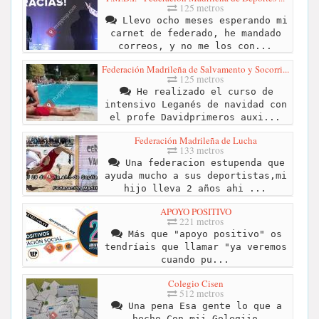
125 metros
Llevo ocho meses esperando mi
carnet de federado, he mandado
correos, y no me los con...
Federación Madrileña de Salvamento y Socorri...
125 metros
He realizado el curso de
intensivo Leganés de navidad con
el profe Davidprimeros auxi...
Federación Madrileña de Lucha
133 metros
Una federacion estupenda que
ayuda mucho a sus deportistas,mi
hijo lleva 2 años ahi ...
APOYO POSITIVO
221 metros
Más que "apoyo positivo" os
tendríais que llamar "ya veremos
cuando pu...
Colegio Cisen
512 metros
Una pena Esa gente lo que a
hecho Con mii Golegiio