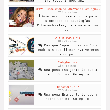
hijo lleva 2 años ahi ...
AEPMI . Asociacion de Enfermos de Patologías...
106 metros
Asociacion creada por y para
afectados de patologías
Mitocondriales, para mejorar su
...
APOYO POSITIVO
279 metros
Más que "apoyo positivo" os
tendríais que llamar "ya veremos
cuando pu...
Colegio Cisen
604 metros
Una pena Esa gente lo que a
hecho Con mii Golegiio
Fundación CISEN
604 metros
Una pena Esa gente lo que a
hecho Con mii Golegiio