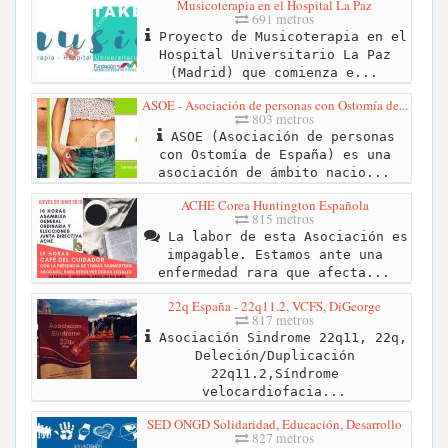
Musicoterapia en el Hospital La Paz
691 metros
Proyecto de Musicoterapia en el
Hospital Universitario La Paz
(Madrid) que comienza e...
ASOE - Asociación de personas con Ostomía de...
803 metros
ASOE (Asociación de personas
con Ostomía de España) es una
asociación de ámbito nacio...
ACHE Corea Huntington Española
815 metros
La labor de esta Asociación es
impagable. Estamos ante una
enfermedad rara que afecta...
22q España - 22q11.2, VCFS, DiGeorge
817 metros
Asociación Sindrome 22q11, 22q,
Deleción/Duplicación
22q11.2,Síndrome
velocardiofacia...
SED ONGD Solidaridad, Educación, Desarrollo
827 metros