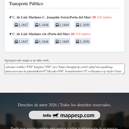
Transporte Público
C. de Luís Mariano-C. Joaquim Serra(Porta del Mar)
420 metros
L1847
L1848
L1849
L1850
C. de Luís Mariano s/n (Porta del Mar)
430 metros
L1847
L1848
L1849
L1850
Agregue este mapa a su sitio web;
Derechos de autor 2026 | Todos los derechos reservados.
Puede usar nuestro contacto para agregar y editar la información de su negocio.