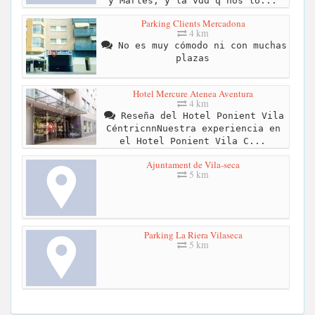
y Martes, y la vdd q nos lo...
Parking Clients Mercadona
4 km
No es muy cómodo ni con muchas
plazas
Hotel Mercure Atenea Aventura
4 km
Reseña del Hotel Ponient Vila
CéntricnnNuestra experiencia en
el Hotel Ponient Vila C...
Ajuntament de Vila-seca
5 km
Parking La Riera Vilaseca
5 km