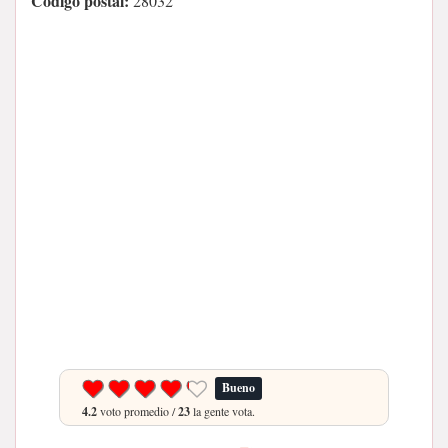
Código postal:
28032
Bueno
4.2
voto promedio /
23
la gente vota.