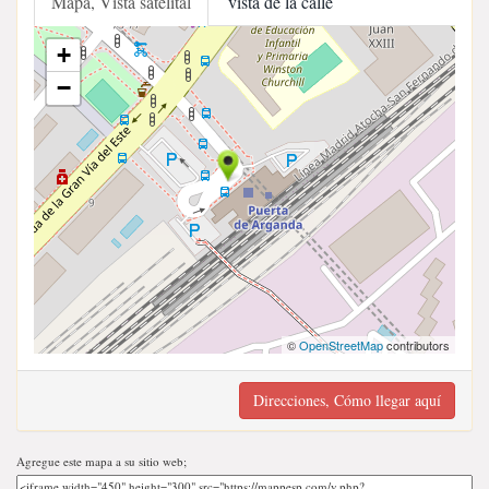
Mapa, Vista satelital
vista de la calle
+
−
©
OpenStreetMap
contributors
Direcciones, Cómo llegar aquí
Agregue este mapa a su sitio web;