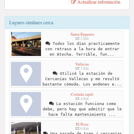
Actualizar información
Lugares similares cerca
Santa Eugenia
2 km
Todos los días practicamente
con retraso a la hora de entrar
en Atocha. Terrible, fun...
Vallecas
3 km
Utilicé la estación de
Cercanías Vallecas y me resultó
bastante cómoda. Los andenes e...
Coslada (apd)
4 km
La estación funciona como
debe, pero hay que admitir que le
hace falta mantenimiento ...
El Pozo
6 km
Una parada de tren / cercanías