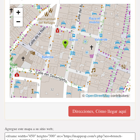
+
−
©
OpenStreetMap
contributors
Direcciones, Cómo llegar aquí
Agregue este mapa a su sitio web;