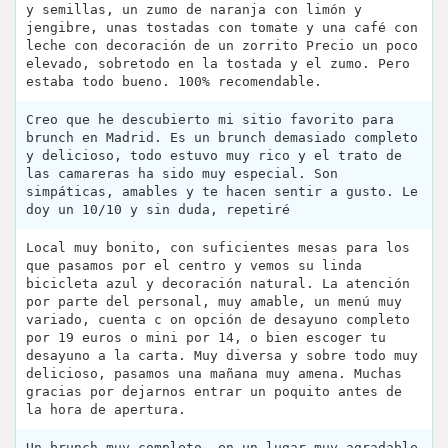
y semillas, un zumo de naranja con limón y
jengibre, unas tostadas con tomate y una café con
leche con decoración de un zorrito Precio un poco
elevado, sobretodo en la tostada y el zumo. Pero
estaba todo bueno. 100% recomendable.
Creo que he descubierto mi sitio favorito para
brunch en Madrid. Es un brunch demasiado completo
y delicioso, todo estuvo muy rico y el trato de
las camareras ha sido muy especial. Son
simpáticas, amables y te hacen sentir a gusto. Le
doy un 10/10 y sin duda, repetiré
Local muy bonito, con suficientes mesas para los
que pasamos por el centro y vemos su linda
bicicleta azul y decoración natural. La atención
por parte del personal, muy amable, un menú muy
variado, cuenta c on opción de desayuno completo
por 19 euros o mini por 14, o bien escoger tu
desayuno a la carta. Muy diversa y sobre todo muy
delicioso, pasamos una mañana muy amena. Muchas
gracias por dejarnos entrar un poquito antes de
la hora de apertura.
Un brunch muy completo, en un lugar muy agradable