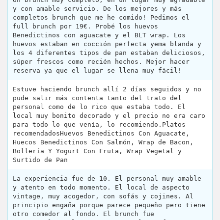
y con amable servicio. De los mejores y más
completos brunch que me he comido! Pedimos el
full brunch por 19€. Probé los huevos
Benedictinos con aguacate y el BLT wrap. Los
huevos estaban en cocción perfecta yema blanda y
los 4 diferentes tipos de pan estaban deliciosos,
súper frescos como recién hechos. Mejor hacer
reserva ya que el lugar se llena muy fácil!
Estuve haciendo brunch allí 2 días seguidos y no
pude salir más contenta tanto del trato del
personal como de lo rico que estaba todo. El
local muy bonito decorado y el precio no era caro
para todo lo que venía, lo recomiendo.Platos
recomendadosHuevos Benedictinos Con Aguacate,
Huecos Benedictinos Con Salmón, Wrap de Bacon,
Bollería Y Yogurt Con Fruta, Wrap Vegetal y
Surtido de Pan
La experiencia fue de 10. El personal muy amable
y atento en todo momento. El local de aspecto
vintage, muy acogedor, con sofás y cojines. Al
principio engaña porque parece pequeño pero tiene
otro comedor al fondo. El brunch fue