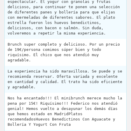
espectacular. El yogur con granolas y frutas
delicioso, para continuar te ponen una selección
de diferentes panes y bollería para que elijas
con mermeladas de diferentes sabores. El plato
estrella fueron los huevos benedictinos,
deliciosos, con bacon o salmón. Sin duda,
volveremos a repetir la misma experiencia.
Brunch super completo y delicioso. Por un precio
de 19€/persona comimos súper bien y todo
riquísimo. El chico que nos atendió muy
agradable.
La experiencia ha sido maravillosa. Se puede y se
recomienda reservar. Oferta variada y excelente
en cantidad y calidad. El trato ha sido eficiente
y agradable.
Nos ha encantado!!! El minibrunch merece mucho la
pena por 15€! Riquísimo!!! Federico nos atendió
genial! Hemos vuelto a desayunar los demás días
que hemos estado en MadridPlatos
recomendadosHuevos Benedictinos Con Aguacate y
Bollería Y Yogurt Con Fruta