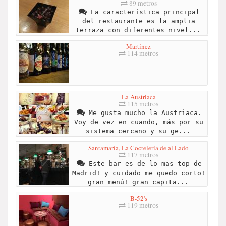
89 metros
La característica principal
del restaurante es la amplia
terraza con diferentes nivel...
Martínez
114 metros
La Austriaca
115 metros
Me gusta mucho la Austriaca.
Voy de vez en cuando, más por su
sistema cercano y su ge...
Santamaría, La Coctelería de al Lado
117 metros
Este bar es de lo mas top de
Madrid! y cuidado me quedo corto!
gran menú! gran capita...
B-52's
119 metros