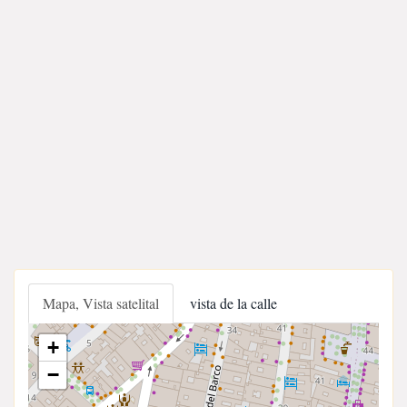
Mapa, Vista satelital
vista de la calle
+
−