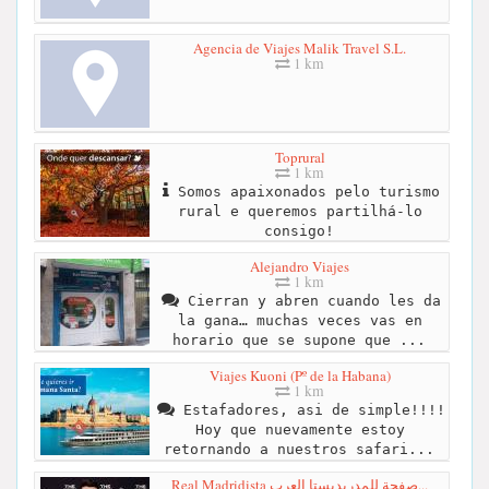
Agencia de Viajes Malik Travel S.L.
1 km
Toprural
1 km
Somos apaixonados pelo turismo
rural e queremos partilhá-lo
consigo!
Alejandro Viajes
1 km
Cierran y abren cuando les da
la gana… muchas veces vas en
horario que se supone que ...
Viajes Kuoni (Pº de la Habana)
1 km
Estafadores, asi de simple!!!!
Hoy que nuevamente estoy
retornando a nuestros safari...
Real Madridista صفحة للمدريديستا العرب...