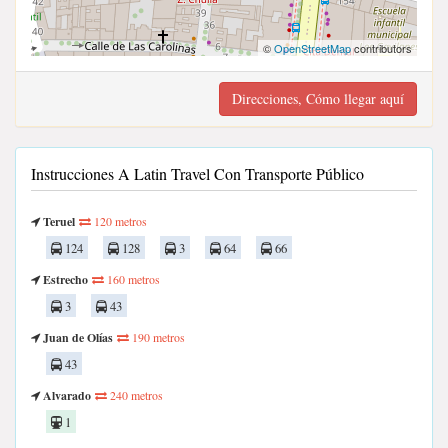
©
OpenStreetMap
contributors
Direcciones, Cómo llegar aquí
Instrucciones A Latin Travel Con Transporte Público
Teruel
120 metros
124
128
3
64
66
Estrecho
160 metros
3
43
Juan de Olías
190 metros
43
Alvarado
240 metros
1